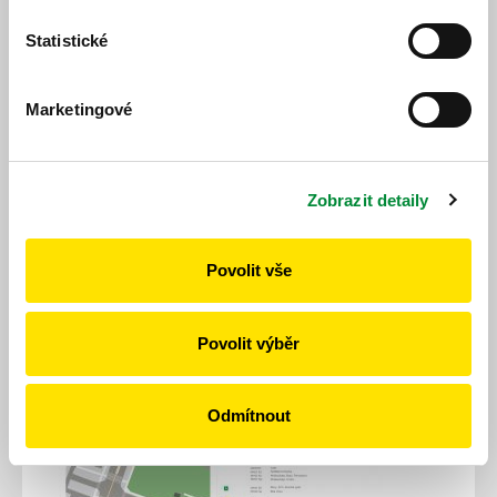
Schematic plan of
Plzeň,Doubravka
station
Statistické
Marketingové
Zobrazit detaily
Povolit vše
Schematic plan of
Plzeň,Okounová
station
Povolit výběr
Odmítnout