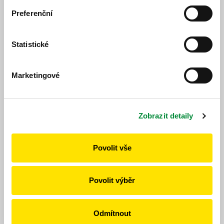
Project Specialist
Preferenční
vorisek@poved.cz
Ing. Jiří Kozák
- 378 035 465
Economic Specialist
Statistické
kozakj@poved.cz
Mgr. Anna Müllerová
- 378 035 464
Marketingové
Transport Specialist, IDP
mullerovaan@poved.cz
Mgr. Martin Fencl
- 378 035 468
Zobrazit detaily
Transport and Marketing Specialist
fenclm@poved.cz
Povolit vše
Ing. Pavel Purkart
- 378 035 468
Transport Technologist (railways))
purkart@poved.cz
Povolit výběr
Jan Šmolík
- 378 035 468
Transport Technologist
smolikja@poved.cz
Odmítnout