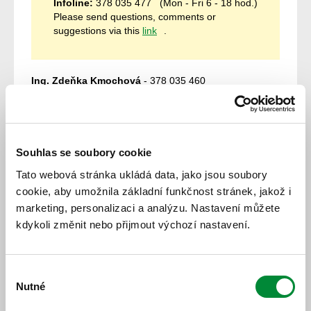
Infoline:
378 035 477 (Mon - Fri 6 - 18 hod.)
Please send questions, comments or
suggestions via this
link
.
Ing. Zdeňka Kmochová
- 378 035 460
Executive Director
kmochova@poved.cz
Mgr. Eva Vrbková
- 378 035 461
Assistant
Souhlas se soubory cookie
vrbkovae@poved.cz
Tato webová stránka ukládá data, jako jsou soubory
cookie, aby umožnila základní funkčnost stránek, jakož i
Ing. Petr Náhlík
- 378 035 466
Deputy Director and Project Manager
marketing, personalizaci a analýzu. Nastavení můžete
nahlik@poved.cz
kdykoli změnit nebo přijmout výchozí nastavení.
Ing. Marcela Benediktová, Ph.D.
- 733 698 607
Transport Specialist (railways)
Výběr
benediktova@poved.cz
Nutné
souhlasu
Ing. Stanislav Voříšek
- 378 035 467