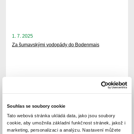
1. 7. 2025
Za šumavskými vodopády do Bodenmais
Souhlas se soubory cookie
Tato webová stránka ukládá data, jako jsou soubory
1. 7. 2025
cookie, aby umožnila základní funkčnost stránek, jakož i
Za barokními skvosty Manětínska
marketing, personalizaci a analýzu. Nastavení můžete