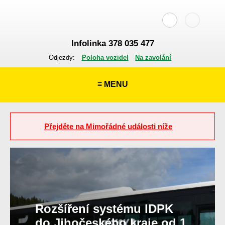
Infolinka 378 035 477
Odjezdy:
Poloha vozidel
Na zavolání
≡ MENU
Přejděte na Mimořádné události níže
Rozšíření systému IDPK
do Jihočeského kraje od 1.