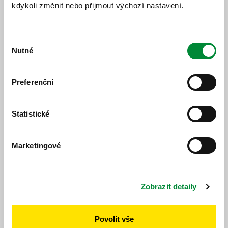
kdykoli změnit nebo přijmout výchozí nastavení.
Výběr
Nutné
souhlasu
Preferenční
Statistické
7. 8. 2023
Na Tachovsko a Chodsko spěšným vlakem Český
les
Marketingové
Všechny tipy
Zobrazit detaily
Povolit vše
Často se ptáte