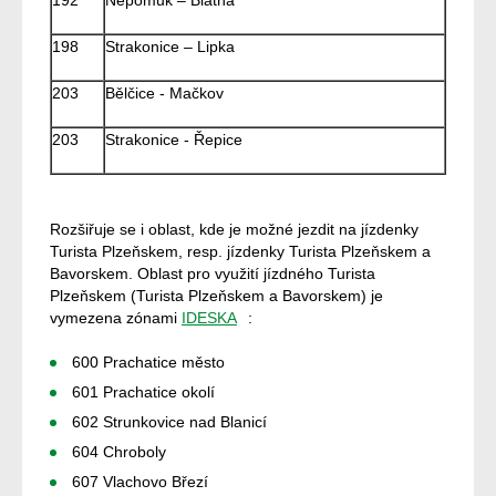
198
Strakonice – Lipka
203
Bělčice - Mačkov
203
Strakonice - Řepice
Rozšiřuje se i oblast, kde je možné jezdit na jízdenky
Turista Plzeňskem, resp. jízdenky Turista Plzeňskem a
Bavorskem. Oblast pro využití jízdného Turista
Plzeňskem (Turista Plzeňskem a Bavorskem) je
vymezena zónami
IDESKA
:
600 Prachatice město
601 Prachatice okolí
602 Strunkovice nad Blanicí
604 Chroboly
607 Vlachovo Březí