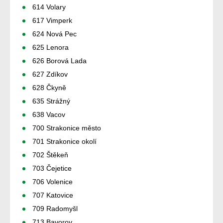
614 Volary
617 Vimperk
624 Nová Pec
625 Lenora
626 Borová Lada
627 Zdíkov
628 Čkyně
635 Strážný
638 Vacov
700 Strakonice město
701 Strakonice okolí
702 Štěkeň
703 Čejetice
706 Volenice
707 Katovice
709 Radomyšl
713 Bavorov