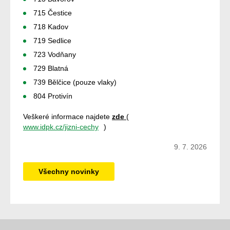
715 Čestice
718 Kadov
719 Sedlice
723 Vodňany
729 Blatná
739 Bělčice (pouze vlaky)
804 Protivín
Veškeré informace najdete
zde
(
www.idpk.cz/jizni-cechy
)
9. 7. 2026
Všechny novinky