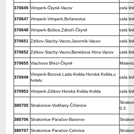
370645
Vimperk-Čkyně-Vacov
celá lin
370647
Vimperk-Vimperk,Bořanovice
celá lin
370648
Vimperk-Bošice,Záhoří-Čkyně
celá lin
370651
Zdíkov-Stachy-Vacov,Javorník-Vacov
celá lin
370652
Zdíkov-Stachy-Vacov,Benešova Hora-Vacov
celá lin
370655
Vlachovo Březí-Čkyně
Malenic
Vimperk-Borová Lada-Kvilda-Horská Kvilda,u
370949
celá lin
hotelu
370953
Vimperk-Zdíkov-Horská Kvilda-Kvilda
celá lin
Strakon
380705
Strakonice-Vodňany-Číčenice
0.3
380706
Strakonice-Paračov-Bavorov
Strakon
380707
Strakonice-Paračov-Cehnice
Strakon