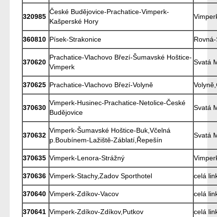
České Budějovice-Prachatice-Vimperk-
320985
Vimperk
Kašperské Hory
360810
Písek-Strakonice
Rovná-S
Prachatice-Vlachovo Březí-Šumavské Hoštice-
370620
Svatá M
Vimperk
370625
Prachatice-Vlachovo Březí-Volyně
Volyně,
Vimperk-Husinec-Prachatice-Netolice-České
370630
Svatá M
Budějovice
Vimperk-Šumavské Hoštice-Buk,Včelná
370632
Svatá M
p.Boubínem-Lažiště-Záblatí,Řepešín
370635
Vimperk-Lenora-Strážný
Vimperk
370636
Vimperk-Stachy,Zadov Sporthotel
celá lin
370640
Vimperk-Zdíkov-Vacov
celá lin
370641
Vimperk-Zdíkov-Zdíkov,Putkov
celá lin