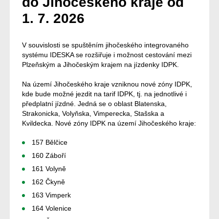
do Jihočeského kraje od
1. 7. 2026
V souvislosti se spuštěním jihočeského integrovaného
systému IDESKA se rozšiřuje i možnost cestování mezi
Plzeňským a Jihočeským krajem na jízdenky IDPK.
Na území Jihočeského kraje vzniknou nové zóny IDPK,
kde bude možné jezdit na tarif IDPK, tj. na jednotlivé i
předplatní jízdné. Jedná se o oblast Blatenska,
Strakonicka, Volyňska, Vimperecka, Stašska a
Kvildecka. Nové zóny IDPK na území Jihočeského kraje:
157 Bělčice
160 Záboří
161 Volyně
162 Čkyně
163 Vimperk
164 Volenice