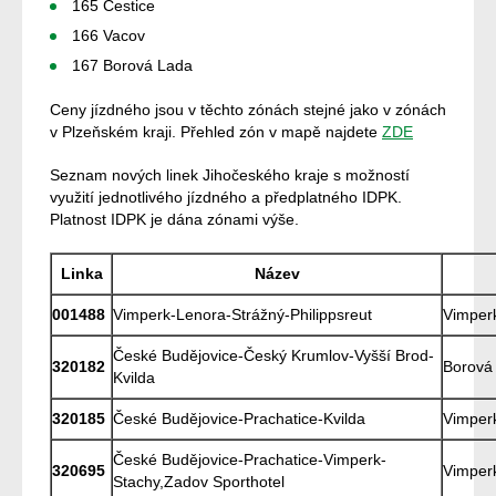
165 Čestice
166 Vacov
167 Borová Lada
Ceny jízdného jsou v těchto zónách stejné jako v zónách
v Plzeňském kraji. Přehled zón v mapě najdete
ZDE
Seznam nových linek Jihočeského kraje s možností
využití jednotlivého jízdného a předplatného IDPK.
Platnost IDPK je dána zónami výše.
Linka
Název
001488
Vimperk-Lenora-Strážný-Philippsreut
Vimperk
České Budějovice-Český Krumlov-Vyšší Brod-
320182
Borová 
Kvilda
320185
České Budějovice-Prachatice-Kvilda
Vimperk
České Budějovice-Prachatice-Vimperk-
320695
Vimperk
Stachy,Zadov Sporthotel