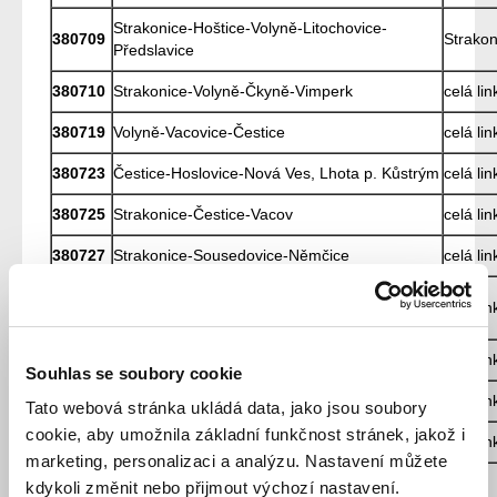
Strakonice-Hoštice-Volyně-Litochovice-
380709
Strakon
Předslavice
380710
Strakonice-Volyně-Čkyně-Vimperk
celá lin
380719
Volyně-Vacovice-Čestice
celá lin
380723
Čestice-Hoslovice-Nová Ves, Lhota p. Kůstrým
celá lin
380725
Strakonice-Čestice-Vacov
celá lin
380727
Strakonice-Sousedovice-Němčice
celá lin
Strakonice-Drachkov-Kraselov-
380728
celá lin
Hoslovice,Hodějov
380729
Strakonice-Katovice-Krty-Mnichov
celá lin
Souhlas se soubory cookie
380731
Volenice-Zvotoky
celá lin
Tato webová stránka ukládá data, jako jsou soubory
cookie, aby umožnila základní funkčnost stránek, jakož i
380732
Volenice-Strašice
celá lin
marketing, personalizaci a analýzu. Nastavení můžete
Strakonice-Chrášťovice-Třebohostice-Záboří-
kdykoli změnit nebo přijmout výchozí nastavení.
380735
Hlupín,,