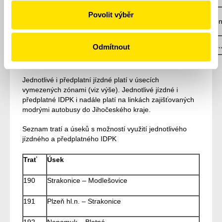
Povolit výběr
Strakonice-Volenice-Volyně-Vodňany-Týn nad
380780
Strakon
Vltavou
390280
Tábor-Písek-Strakonice-Vimperk-Kvilda
Rovná,,
Odmítnout
Jednotlivé i předplatní jízdné platí v úsecích
vymezených zónami (viz výše). Jednotlivé jízdné i
předplatné IDPK i nadále platí na linkách zajišťovaných
modrými autobusy do Jihočeského kraje.
Seznam tratí a úseků s možností využití jednotlivého
jízdného a předplatného IDPK
Trať
Úsek
190
Strakonice – Modlešovice
191
Plzeň hl.n. – Strakonice
192
Nepomuk – Blatná