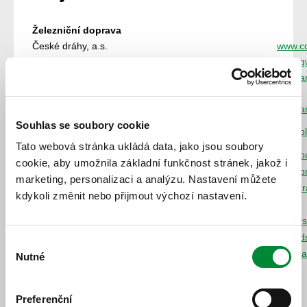
Železniční doprava
České dráhy, a.s.
www.cd
GW Train Regio a.s.
www.gw
Arriva vlaky s.r.o.
www.ar
Autobusová doprava
ARRIVA STŘEDNÍ ČECHY s.r.o.
www.ar
Souhlas se soubory cookie
ČSAD Plzeň s.r.o.
www.pl
Tato webová stránka ukládá data, jako jsou soubory
ČSAD AUTOBUSY České Budějovice a.s.
www.b
cookie, aby umožnila základní funkčnost stránek, jakož i
Plzeňské městské dopravní podniky, a.s.
www.p
marketing, personalizaci a analýzu. Nastavení můžete
Transdev Střední Čechy s.r.o.
www.tr
kdykoli změnit nebo přijmout výchozí nastavení.
LEXTRANS BUS s.r.o.
Klatovská dopravní společnost s.r.o.
klatov
Dopravní společnost Ústeckého kraje, p.o.
www.ds
Výběr
Die Länderbahn CZ s.r.o.
www.la
Nutné
souhlasu
Tito dopravci jezdí v systému IDPK.
Preferenční