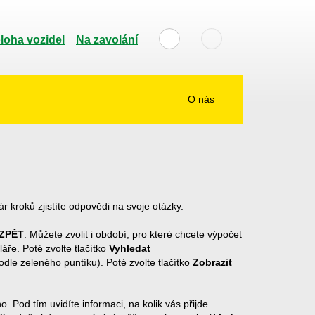
loha vozidel
Na zavolání
O nás
ár kroků zjistíte odpovědi na svoje otázky.
ZPĚT
. Můžete zvolit i období, pro které chcete výpočet
áře. Poté zvolte tlačítko
Vyhledat
odle zeleného puntíku). Poté zvolte tlačítko
Zobrazit
 Pod tím uvidíte informaci, na kolik vás přijde