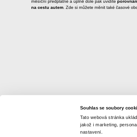
měsíční předplatné a úplně dole pak uvidíte
porovnání
na cestu autem
. Zde si můžete měnit také časové obd
Souhlas se soubory cook
Navigace
Tato webová stránka uklád
jakož i marketing, person
Novinky
Ke stažení
nastavení.
Jízdní řády
Napište nám