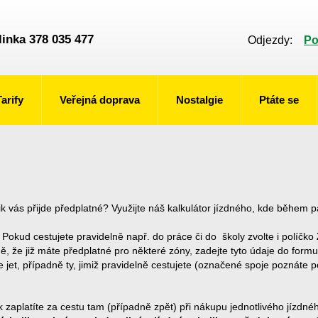
linka 378 035 477
Odjezdy:
Po
Tarify
Veřejná doprava
Nostalgie
Ptáte se
lik vás přijde předplatné? Využijte náš kalkulátor jízdného, kde během p
 Pokud cestujete pravidelně např. do práce či do školy zvolte i políčko
ě, že již máte předplatné pro některé zóny, zadejte tyto údaje do formul
e jet, případně ty, jimiž pravidelně cestujete (označené spoje poznáte p
zaplatíte za cestu tam (případně zpět) při nákupu jednotlivého jízdného.