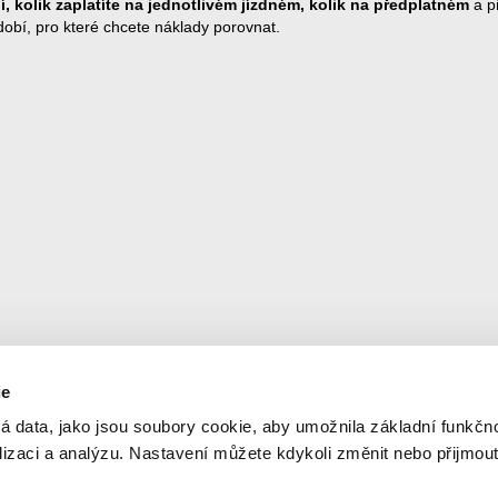
, kolik zaplatíte na jednotlivém jízdném, kolik na předplatném
a p
obí, pro které chcete náklady porovnat.
ie
Newsletter
© 2
á data, jako jsou soubory cookie, aby umožnila základní funkčno
Ner
alizaci a analýzu. Nastavení můžete kdykoli změnit nebo přijmou
Aktuální informace na váš e-mail
Orga