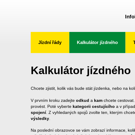
Info
Jízdní řády
Kalkulátor jízdného
Kalkulátor jízdného
Chcete zjistit, kolik vás bude stát jízdenka, nebo na ko
V prvním kroku zadejte
odkud
a
kam
chcete cestovat.
provést. Poté vyberte
kategorii cestujícího
a v případ
spojení
. Z vyhledaných spojů zvolte ten, kterým chcet
výsledky
.
Na poslední obrazovce se vám zobrazí informace, kolik 