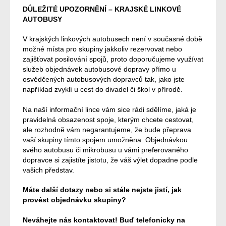
DŮLEŽITÉ UPOZORNĚNÍ – KRAJSKÉ LINKOVÉ
AUTOBUSY
V krajských linkových autobusech není v současné době
možné místa pro skupiny jakkoliv rezervovat nebo
zajišťovat posilování spojů, proto doporučujeme využívat
služeb objednávek autobusové dopravy přímo u
osvědčených autobusových dopravců tak, jako jste
například zvyklí u cest do divadel či škol v přírodě.
Na naší informační lince vám sice rádi sdělíme, jaká je
pravidelná obsazenost spoje, kterým chcete cestovat,
ale rozhodně vám negarantujeme, že bude přeprava
vaší skupiny tímto spojem umožněna. Objednávkou
svého autobusu či mikrobusu u vámi preferovaného
dopravce si zajistíte jistotu, že váš výlet dopadne podle
vašich představ.
Máte další dotazy nebo si stále nejste jistí, jak
provést objednávku skupiny?
Neváhejte nás kontaktovat! Buď telefonicky na