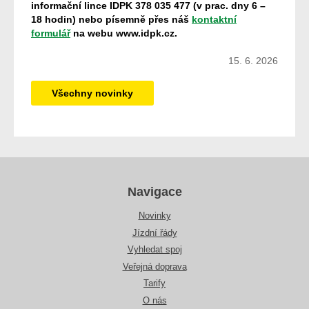
informační lince IDPK 378 035 477 (v prac. dny 6 –
18 hodin) nebo písemně přes náš
kontaktní
formulář
na webu www.idpk.cz.
15. 6. 2026
Všechny novinky
Navigace
Novinky
Jízdní řády
Vyhledat spoj
Veřejná doprava
Tarify
O nás