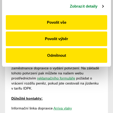
Zobrazit detaily
IDOS prodává jízdenky v různých tarifech. V některých
relacích nabízí alternativní jízdné, které je řízeno jinými,
ve většině případů, dražšími tarify. Např. na webu
Povolit vše
dopravce České dráhy je zapotřebí nejprve kliknout na
nabízenou cenu a následně vybrat jízdenku „IDS“, tzn.
integrovaného dopravního systému. Proto je lepší využít
zmiňovaný kalkulátor jízdného na www.idpk.cz
Povolit výběr
Naší cesty se neúčastní všichni objednaní cestující.
Co s tím?
Odmítnout
Pokud se cesty neúčastní všichni účastníci, požádejte
zaměstnance dopravce o vydání potvrzení. Na základě
tohoto potvrzení pak můžete na našem webu
prostřednictvím
reklamačního formuláře
požádat o
vrácení rozdílu peněz, pokud jste cestovali na jízdenku
v tarifu IDPK.
Důležité kontakty:
Informační linka dopravce
Arriva vlaky