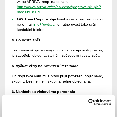
webu ARRIVA, resp. na odkazu:
https://www.arriva.cz/cs/na-cesty/preprava-skupin?
modalid=8119
GW Train Regio
– objednávku zaslat se všemi údaji
na e-mail
info@gwtr.cz
, je nutné uvést také svůj
kontaktní telefon
4. Co cesta zpět
Jestli vaše skupina zamýšlí i návrat veřejnou dopravou,
je zapotřebí objednat stejným způsobem i cestu zpět.
5. Vyčkat vždy na potvrzení rezervace
Od dopravce vám musí vždy přijít potvrzení objednávky
skupiny. Bez něj není skupina řádně objednaná.
6. Nahlásit se vlakovému personálu
Dorazte na stanici vždy včas a ideálně se nahlaste
průvodčímu, aby vás nasměroval na správná místa,
nebo obsaďte vámi přidělená místa dle rezervace