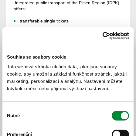
Integrated public transport of the Pilsen Region (IDPK)
offers:
transferable single tickets
season tickets
tourist tickets
You can travel with all DIPK carriers within your ticket
time and zone validity.
Souhlas se soubory cookie
Tato webová stránka ukládá data, jako jsou soubory
Season tickets
Single fare
cookie, aby umožnila základní funkčnost stránek, jakož i
marketing, personalizaci a analýzu. Nastavení můžete
Tourist tickets
kdykoli změnit nebo přijmout výchozí nastavení.
Výběr
Nutné
souhlasu
Preferenční