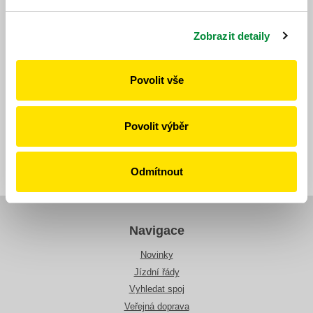
Sl. 2 dítě 6 – 15 let | držitel zlaté Janského plakety |
senior 70+
Zobrazit detaily
Sl. 3 mládež 15 – 18 let | student 18 – 26 let | důchodce
do 65 let | senior 65 - 70 let | válečný veterán | osoba na
mateřské
Povolit vše
1. 6. 2022
Povolit výběr
Všechny novinky
Odmítnout
Navigace
Novinky
Jízdní řády
Vyhledat spoj
Veřejná doprava