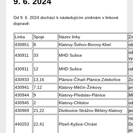
9. 6. 2024
Od 9. 6. 2024 dochází k následujícím změnám v linkové
dopravě:
Linka
Spoje
Název linky
Z
430851
8
Klatovy-Švihov-Borovy-Kbel
ob
od
430911
33
MHD Sušice
vy
430911
12
MHD Sušice
od
430933
13,16
Plánice-Číhaň-Plánice,Zdebořice
Zd
430941
7,12
Klatovy-Měčín-Žinkovy
pr
430944
9
Klatovy-Předslav-Plánice
Ml
430945
2
Klatovy-Chlistov
od
430969
21,22
Divišovice-Strážov-Běšiny-Klatovy
je
no
440253
22,41
Plzeň-Kyšice-Chrást
Do
pr