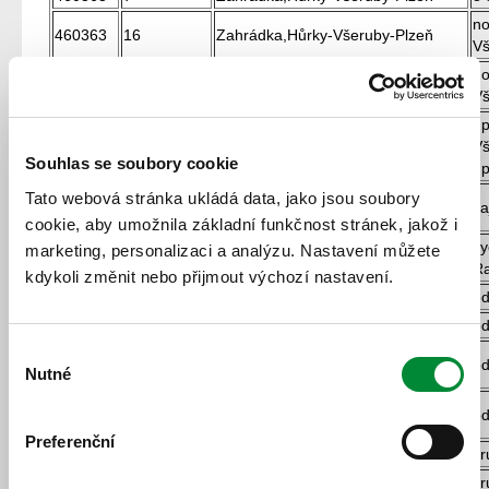
no
460363
16
Zahrádka,Hůrky-Všeruby-Plzeň
Vš
no
460363
27
Zahrádka,Hůrky-Všeruby-Plzeň
Vš
up
460363
Zahrádka,Hůrky-Všeruby-Plzeň
Vš
Souhlas se soubory cookie
úp
Cheznovice-Strašice-Rokycany-
Tato webová stránka ukládá data, jako jsou soubory
470222
1
za
Plzeň
cookie, aby umožnila základní funkčnost stránek, jakož i
vy
marketing, personalizaci a analýzu. Nastavení můžete
470223
22
Zvíkovec-Radnice-Rokycany
Ra
kdykoli změnit nebo přijmout výchozí nastavení.
470224
18
Zbiroh-Holoubkov-Rokycany-Plzeň
od
470224
14
Zbiroh-Holoubkov-Rokycany-Plzeň
od
Výběr
470239
9
Holoubkov-Hůrky-Hrádek,Nová Huť
od
Nutné
souhlasu
470242
8
Mýto-Medový Újezd-Holoubkov
od
Preferenční
490735
33,32
Stříbro-Planá-Chodová Planá
zr
490735
30,31
Stříbro-Planá-Chodová Planá
zr