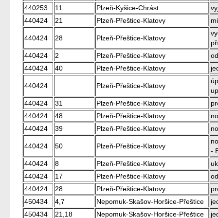
440253
11
Plzeň-Kyšice-Chrást
vy
440424
21
Plzeň-Přeštice-Klatovy
mi
vy
440424
28
Plzeň-Přeštice-Klatovy
př
440424
2
Plzeň-Přeštice-Klatovy
od
440424
40
Plzeň-Přeštice-Klatovy
je
úp
440424
Plzeň-Přeštice-Klatovy
up
440424
31
Plzeň-Přeštice-Klatovy
pr
440424
48
Plzeň-Přeštice-Klatovy
no
440424
39
Plzeň-Přeštice-Klatovy
no
no
440424
50
Plzeň-Přeštice-Klatovy
- 
440424
8
Plzeň-Přeštice-Klatovy
uk
440424
17
Plzeň-Přeštice-Klatovy
od
440424
28
Plzeň-Přeštice-Klatovy
pr
450434
4,7
Nepomuk-Skašov-Horšice-Přeštice
je
450434
21,18
Nepomuk-Skašov-Horšice-Přeštice
je