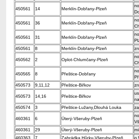
no
450561
14
Merklín-Dobřany-Plzeň
D
no
450561
36
Merklín-Dobřany-Plzeň
C
no
450561
31
Merklín-Dobřany-Plzeň
Pl
450561
8
Merklín-Dobřany-Plzeň
zr
no
450562
2
Oplot-Chlumčany-Plzeň
C
no
450565
8
Přeštice-Dobřany
Př
450573
9,11,12
Přeštice-Biřkov
zr
us
450573
14,16
Přeštice-Biřkov
na
450574
3
Přeštice-Lužany,Dlouhá Louka
za
no
460361
6
Úterý-Všeruby-Plzeň
Vš
460361
29
Úterý-Všeruby-Plzeň
mi
460363
7
Zahrádka,Hůrky-Všeruby-Plzeň
o 