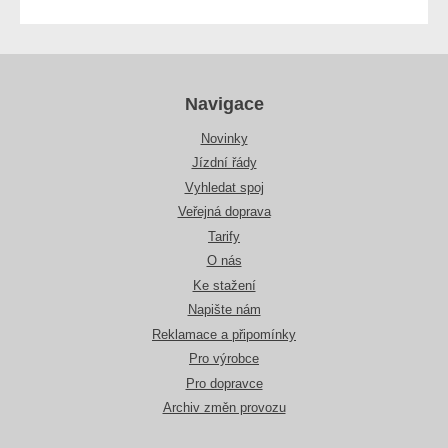
Navigace
Novinky
Jízdní řády
Vyhledat spoj
Veřejná doprava
Tarify
O nás
Ke stažení
Napište nám
Reklamace a připomínky
Pro výrobce
Pro dopravce
Archiv změn provozu