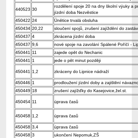
rozdělení spoje 20 na dny školní výuky a p
440523
30
jízdní doba Nezvěstice
450422
24
Únětice trvalá obsluha
450434
20,22
sloučení spojů, zrušení zajíždění do zast
450437
4
zkrácena jízdní doba
450437
9,6
nové spoje na zavolání Spálené Poříčí - Li
450441
11
zajede opět do Nechanic
450441
1
jede o pět minut později
450441
1,2
zkráceny do Lipnice nádraží
450446
1
prodloužení jízdní doby a zajištění návazno
450449
18
zrušení zajížďky do Kasejovice,žel.st.
450454
11
úprava časů
450458
1,2
úprava časů
450458
3,4
úprava časů
450458
3
ukončení Nepomuk,ZŠ