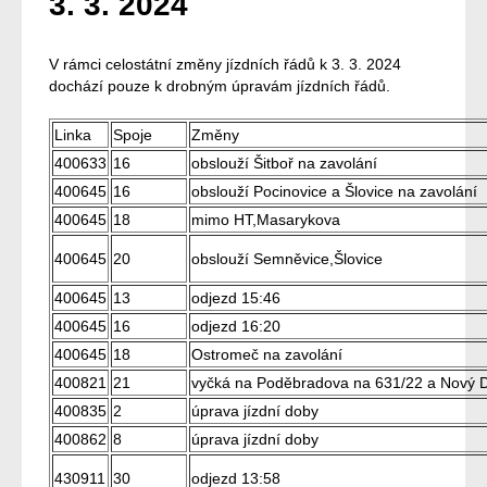
3. 3. 2024
V rámci celostátní změny jízdních řádů k 3. 3. 2024
dochází pouze k drobným úpravám jízdních řádů.
Linka
Spoje
Změny
400633
16
obslouží Šitboř na zavolání
400645
16
obslouží Pocinovice a Šlovice na zavolání
400645
18
mimo HT,Masarykova
400645
20
obslouží Semněvice,Šlovice
400645
13
odjezd 15:46
400645
16
odjezd 16:20
400645
18
Ostromeč na zavolání
400821
21
vyčká na Poděbradova na 631/22 a Nový D
400835
2
úprava jízdní doby
400862
8
úprava jízdní doby
430911
30
odjezd 13:58