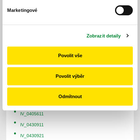
Soubory
Marketingové
lV_0400633
lV_0400635
Zobrazit detaily
lV_0400637
lV_0400643
Povolit vše
lV_0400645
lV_0400821
Povolit výběr
lV_0400835
lV_0400862
Odmítnout
lV_0400872
lV_0405611
lV_0430911
lV_0430921