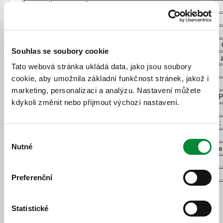
470239
7
školní spoj 12:39 Mýto - Holoubkov
470239
2,6
zkrácení jízdních dob
470241
9
zkrácena jízdní doba
470244
prodloužení jízdní doby o minutu Lučiště -
Souhlas se soubory cookie
470247
úprava spojů 222/4,7; 247/1,2 a 242/1,2 -
Tato webová stránka ukládá data, jako jsou soubory
490722
45
upravena zastavovací politika spoje
cookie, aby umožnila základní funkčnost stránek, jakož i
490731
53,56
na zavolání
marketing, personalizaci a analýzu. Nastavení můžete
490745
na linku přidána zastávka Bor,Vysočany,CP
kdykoli změnit nebo přijmout výchozí nastavení.
490745
2,11,15
jedou o 5 minut dřív
490751
přidána zastávka Tachov,,Chodská AGRO;
490752
5
prodloužen do Halže,Svobodka
Výběr
Nutné
490752
6
nově úprava trasy - 8:05 Svobodka - Halže
souhlasu
490752
vložení zastávky Tachov,Teroz
490753
14,24
prodloužena jízdní doba
Preferenční
22. 5. 2024
Statistické