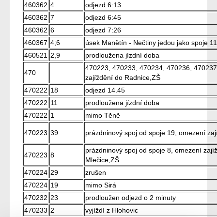
460362
4
odjezd 6:13
460362
7
odjezd 6:45
460362
6
odjezd 7:26
460367
4;6
úsek Manětín - Nečtiny jedou jako spoje 1
460521
2,9
prodloužena jízdní doba
470223, 470233, 470234, 470236, 470237 
470
zajíždění do Radnice,ZŠ
470222
18
odjezd 14.45
470222
11
prodloužena jízdní doba
470222
1
mimo Těně
470223
39
prázdninový spoj od spoje 19, omezení zaj
prázdninový spoj od spoje 8, omezení zaj
470223
8
Mlečice,ZŠ
470224
29
zrušen
470224
19
mimo Sirá
470232
23
prodloužen odjezd o 2 minuty
470233
2
vyjíždí z Hlohovic