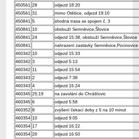
450561
28
odjezd 18:20
450561
31
mimo Otěšice, odjezd 19:10
450841
5
shodná trasa se spojem č. 3
450841
10
obslouží Semněvice,Šlovice
450841
24
odjezd 15:38, obslouží Semněvice,Šlovice
450841
nahrazení zastávky Semněvice,Pocinovice
460342
10
odjezd 15:33
460342
3
odjezd 5:13
460342
11
odjezd 15:54
460343
2
odjezd 7:38
460343
4
odjezd 15:24
460345
25;19
na zavolání do Chrášťovic
460345
6
odjezd 5:58
460352
8
zvýšení čekací doby z 5 na 10 minut
460354
10
odjezd 9:05
460354
17
odjezd 16:22
460354
20
odjezd 16:50