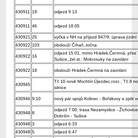
430911
18
odjezd 9:13
430911
46
odjezd 18:05
430921
25
vyčká v NH na příjezd 947/9; úprava jízdní
430922
103
obslouží Číhaň,,točna
odjezd 15:01, mimo Hrádek,Čermná; přes 
430922
16
Sušice,,žel.st.; Mokrosuky na zavolání
430922
18
obslouží Hrádek,Čermná na zavolání
Tč 10 nově Mochtín,Újezdec,rozc.; Tč.8 no
430945
silnice
430946
9;10
nový pár spojů Kolinec - Bořákovy a zpět v
odjezd 7:00, trasa Nezamyslice - Žichovice 
430948
8
Dobršín - Sušice
430948
3
odjezd 6:33
430948
5
odjezd 6:47