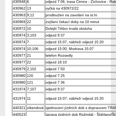
430948
6
odjezd 7:06, trasa Čimice - Žichovice - Rab
430962
13
vyčká na 430972/22
430963
9;12
prodloužen na zavolání na st.hr.
430969
22
zvýšení čekací doby na 10 minut
430972
10
Dolejší Těšov trvalá obsluha
430974
3;103
odjezd 9:37
430974
7
odjezd 15:07, nábřeží odjezd 15:20
430974
10;106
odjezd 15:00, Modrava 15:07
430977
21
telefon Rozsedly
430977
22
odjezd 18:10
430979
2;102
odjezd 7:50
430980
120
odjezd 7:25
430980
121
odjezd 7:36
431974
7;107
odjezd 9:37
431974
11
odjezd 15:07, nábřeží odjezd 15:20
440321
víkendové
sjednocení jízdních dob s dopravcem T
440523
úprava jízdních dob Rožmitál - Šťáhlavy/Šť