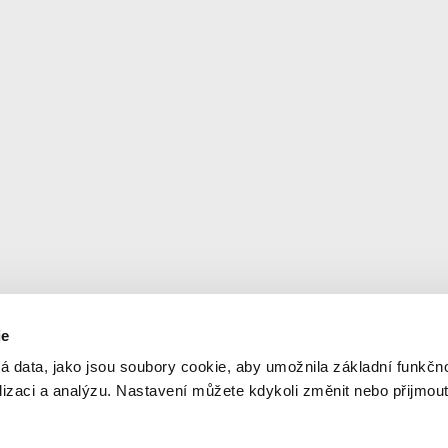
ie
Newsletter
© 2
á data, jako jsou soubory cookie, aby umožnila základní funkčno
Ner
alizaci a analýzu. Nastavení můžete kdykoli změnit nebo přijmou
Aktuální informace na váš e-mail
Orga
dop