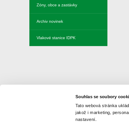
Zóny, obce a zastávky
Archiv novinek
Vlakové stanice IDPK
Souhlas se soubory cook
Navigace
Tato webová stránka uklád
jakož i marketing, person
Novinky
Ke stažení
nastavení.
Jízdní řády
Napište nám
Vyhledat spoj
Reklamace a připomínky