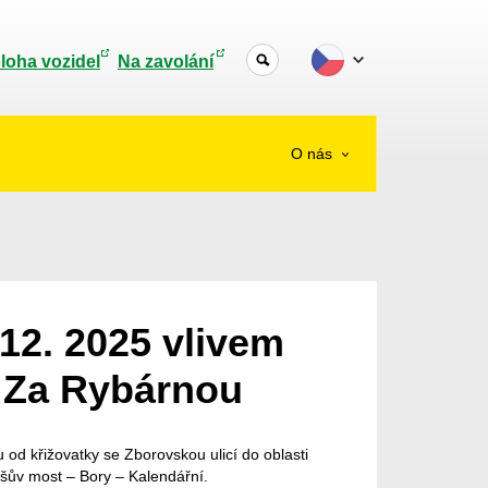
loha vozidel
Na zavolání
O nás
 12. 2025 vlivem
e Za Rybárnou
od křižovatky se Zborovskou ulicí do oblasti
šův most – Bory – Kalendářní.