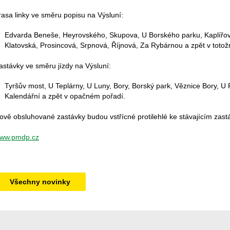
rasa linky ve směru popisu na Výsluní:
Edvarda Beneše, Heyrovského, Skupova, U Borského parku, Kaplířova
Klatovská, Prosincová, Srpnová, Říjnová, Za Rybárnou a zpět v totož
astávky ve směru jízdy na Výsluní:
Tyršův most, U Teplárny, U Luny, Bory, Borský park, Věznice Bory, U
Kalendářní a zpět v opačném pořadí.
ově obsluhované zastávky budou vstřícné protilehlé ke stávajícím zas
ww.pmdp.cz
Všechny novinky