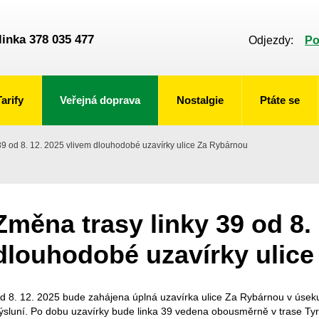
linka 378 035 477
Odjezdy:
Po
Tarify
Veřejná doprava
Nostalgie
Ptáte se
39 od 8. 12. 2025 vlivem dlouhodobé uzavírky ulice Za Rybárnou
Změna trasy linky 39 od 8.
dlouhodobé uzavírky ulic
d 8. 12. 2025 bude zahájena úplná uzavírka ulice Za Rybárnou v úseku 
ýsluní. Po dobu uzavírky bude linka 39 vedena obousměrně v trase Tyr