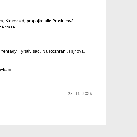
, Klatovská, propojka ulic Prosincová
né trase.
 Přehrady, Tyršův sad, Na Rozhraní, Říjnová,
távkám.
28. 11. 2025