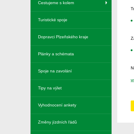
Cestujeme s kolem
T
Turistické spoje
Dopravci Plzeňského kraje
Z
Plánky a schémata
N
Spoje na zavolání
w
Tipy na výlet
Vyhodnocení ankety
Změny jízdních řádů