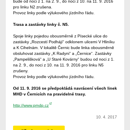
bude od noci z 1. na 2. 9., do noci z 10. na 11. 9. 2016
pro linku N2 zrušena.
Provoz linky podle výlukového jízdního řádu.
Trasa a zastávky linky č. N5.
Spoje linky pojedou obousměrně z Písecké ulice do
zastávky „Rozcestí Podhájí“ odklonem ulicemi V Hliníku
a K Cihelnám. V lokalitě Černic bude linka obousměrně
obsluhovat zastávky „K Radyni“ a „Černice“. Zastávky
„Pampelišková“ a „U Staré Kovárny“ budou od noci z 1.
na 2. 9., do noci z 10. na 11. 9. 2016 pro linku N5
zrušeny.
Provoz linky podle výlukového jízdního řádu.
Od 11. 9. 2016 se předpokládá navrácení všech linek
MHD v Černicích na pravidelné trasy.
http://www.pmdp.cz
10. 4. 2017