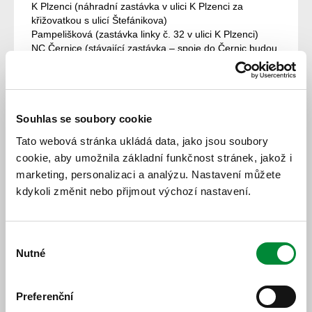
K Plzenci (náhradní zastávka v ulici K Plzenci za
křižovatkou s ulicí Štefánikova)
Pampelišková (zastávka linky č. 32 v ulici K Plzenci)
NC Černice (stávající zastávka – spoje do Černic budou
odjíždět ze zadní poloviny nástupiště – do zastávky NC
Černice budou spoje jedoucí z centra do Černic zajíždět
pouze v období od 7:20 hod. do 23:00. hod.)
K Radyni (stávající zastávka ve směru K Cihelnám)
K Losiné (stávající zastávka ve směru do Černic)
Souhlas se soubory cookie
Černice (stávající výstupní zastávka v obratišti)
Tato webová stránka ukládá data, jako jsou soubory
cookie, aby umožnila základní funkčnost stránek, jakož i
Ve směru do centra bude linka č. 13 odbavovat
následovně:
marketing, personalizaci a analýzu. Nastavení můžete
Černice (stávající zastávka ve směru z Černic u požární
kdykoli změnit nebo přijmout výchozí nastavení.
nádrže)
K Losiné (stávající zastávka ve směru k Olympii)
K Radyni (stávající zastávka ve směru k Olympii)
Výběr
NC Černice (stávající zastávka – spoje do centra budou
Nutné
souhlasu
odjíždět od stávajícího označníku v přední polovině
nástupiště – do zastávky NC Černice budou spoje
jedoucí z Černic do centra zajíždět pouze v období od
Preferenční
7:37 hod. do 23:20 hod.)