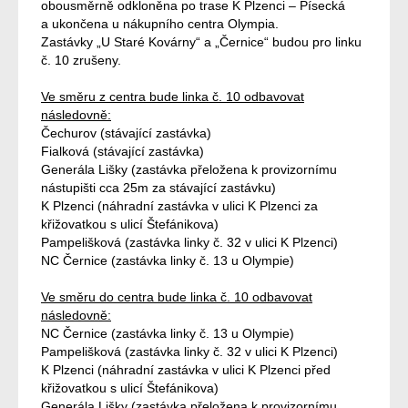
obousměrně odkloněna po trase K Plzenci – Písecká
a ukončena u nákupního centra Olympia.
Zastávky „U Staré Kovárny“ a „Černice“ budou pro linku
č. 10 zrušeny.
Ve směru z centra bude linka č. 10 odbavovat
následovně:
Čechurov (stávající zastávka)
Fialková (stávající zastávka)
Generála Lišky (zastávka přeložena k provizornímu
nástupišti cca 25m za stávající zastávku)
K Plzenci (náhradní zastávka v ulici K Plzenci za
křižovatkou s ulicí Štefánikova)
Pampelišková (zastávka linky č. 32 v ulici K Plzenci)
NC Černice (zastávka linky č. 13 u Olympie)
Ve směru do centra bude linka č. 10 odbavovat
následovně:
NC Černice (zastávka linky č. 13 u Olympie)
Pampelišková (zastávka linky č. 32 v ulici K Plzenci)
K Plzenci (náhradní zastávka v ulici K Plzenci před
křižovatkou s ulicí Štefánikova)
Generála Lišky (zastávka přeložena k provizornímu