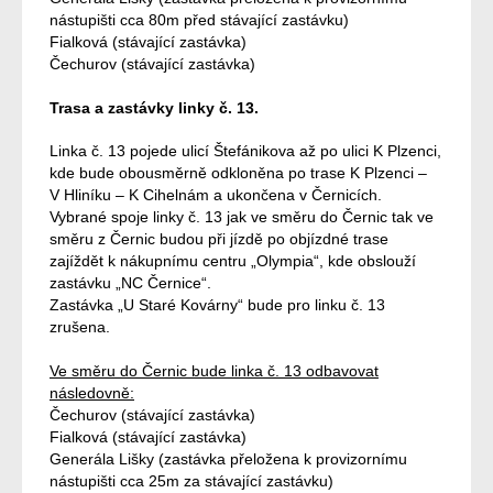
nástupišti cca 80m před stávající zastávku)
Fialková (stávající zastávka)
Čechurov (stávající zastávka)
Trasa a zastávky linky č. 13.
Linka č. 13 pojede ulicí Štefánikova až po ulici K Plzenci,
kde bude obousměrně odkloněna po trase K Plzenci –
V Hliníku – K Cihelnám a ukončena v Černicích.
Vybrané spoje linky č. 13 jak ve směru do Černic tak ve
směru z Černic budou při jízdě po objízdné trase
zajíždět k nákupnímu centru „Olympia“, kde obslouží
zastávku „NC Černice“.
Zastávka „U Staré Kovárny“ bude pro linku č. 13
zrušena.
Ve směru do Černic bude linka č. 13 odbavovat
následovně:
Čechurov (stávající zastávka)
Fialková (stávající zastávka)
Generála Lišky (zastávka přeložena k provizornímu
nástupišti cca 25m za stávající zastávku)