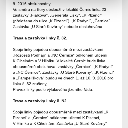
9. 2016 obsluhovány.
Ve směru na Bory obslouží v lokalitě Černic linka 23
zastávky „Fialková“, „Generála Lišky“, „K Plzenci“
(přeložena do ulice „K Plzenci“), „K Radyni“, „Černice“.
Zastávka „U Staré Kovárny“ nebude obsluhována.
Trasa a zastávky linky č. 32.
Spoje linky pojedou obousměrně mezi zastávkami
„Rozcestí Podhájí“ a „NC Černice“ odklonem ulicemi
K Cihelnám a V Hliníku. V lokalitě Černic bude linka
obousměrně obsluhovat zastávky „Černice“, „K Radyni“
a „NC Černice“. Zastávky „U Staré Kovárny“, „K Plzenci“
a „Pampelišková“ budou ve dnech 1. až 10. 9. 2016 pro
linku č. 32 zrušeny,
Provoz linky podle výlukového jízdního řádu.
Trasa a zastávky linky č. N2.
Spoje linky pojedou obousměrně mezi zastávkami „K
Plzenci“ a „Černice“ odklonem ulicemi K Plzenci,
V Hliníku a K Cihelnám. Zastávka „U Staré Kovárny“