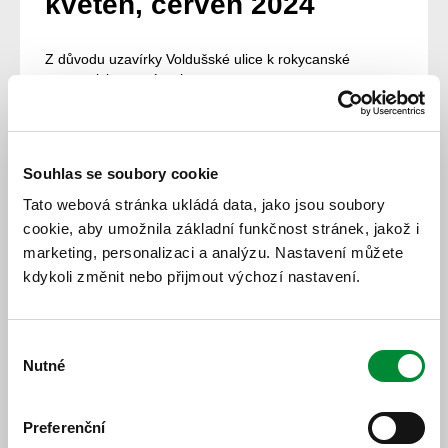
květen, červen 2024
Z důvodu uzavírky Voldušské ulice k rokycanské
nemocnici v termínech
25. 5. – 26. 5. 2024
1. 6. – 2. 6. 2024
Souhlas se soubory cookie
8. 6. – 9. 6. 2024
15. 6. – 16. 6. 2024
Tato webová stránka ukládá data, jako jsou soubory
cookie, aby umožnila základní funkčnost stránek, jakož i
nepojedou víkendové spoje 25 (13:25 z autobusového
marketing, personalizaci a analýzu. Nastavení můžete
nádraží Rokycany) a 30 (16:30 od nemocnice) linky 211
kdykoli změnit nebo přijmout výchozí nastavení.
MHD Rokycany.
20. 5. 2024
Výběr
Nutné
Všechny novinky
souhlasu
Preferenční