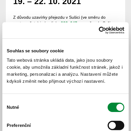
19. – 22. 10. 2021
Z důvodu uzavírky přejezdu v Sušici (ve směru do
centra města) jedou linky
922
,
947
ve směru do Sušice
mimo Tedražice (s výjimkou prvního spoje linky 922).
Linky
948
a
952
jedou ve směru do centra Sušice přes
Tedražice a Hrádek.
Souhlas se soubory cookie
Na lince 947 je o osm minut posunut školní spoj do
Nalžovských Hor.
Tato webová stránka ukládá data, jako jsou soubory
cookie, aby umožnila základní funkčnost stránek, jakož i
Omlouváme se za komplikace.
marketing, personalizaci a analýzu. Nastavení můžete
kdykoli změnit nebo přijmout výchozí nastavení.
14. 10. 2021
Všechny novinky
Výběr
Nutné
souhlasu
Preferenční