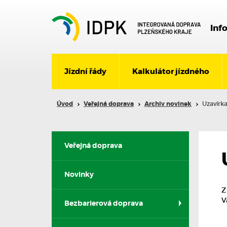
Inf
Jízdní řády
Kalkulátor jízdného
Úvod
Veřejná doprava
Archiv novinek
Uzavírka
Veřejná doprava
Novinky
Z
V
Bezbarierová doprava