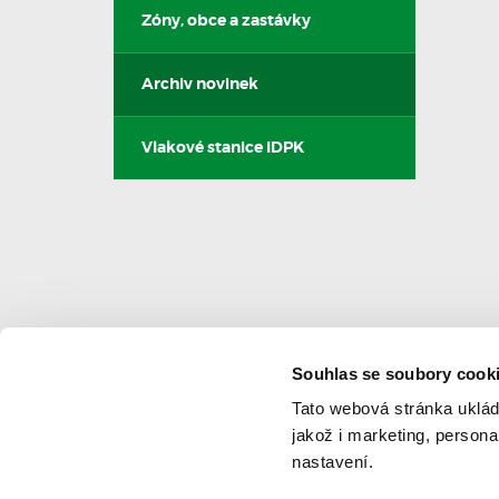
Zóny, obce a zastávky
Archiv novinek
Vlakové stanice IDPK
Souhlas se soubory cook
Navigace
Tato webová stránka uklád
jakož i marketing, person
Novinky
Ke stažení
nastavení.
Jízdní řády
Napište nám
Vyhledat spoj
Reklamace a připomín