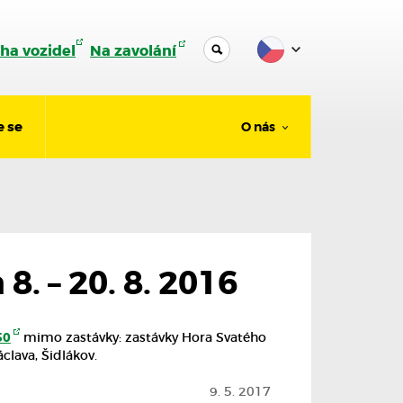
ha vozidel
Na zavolání
e se
O nás
8. – 20. 8. 2016
50
mimo zastávky: zastávky Hora Svatého
clava, Šidlákov.
9. 5. 2017