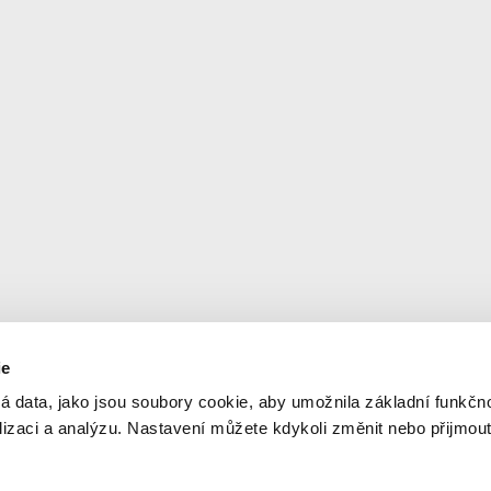
ie
Newsletter
© 2
á data, jako jsou soubory cookie, aby umožnila základní funkčno
Ner
alizaci a analýzu. Nastavení můžete kdykoli změnit nebo přijmou
Aktuální informace na váš e-mail
Org
Int
ky