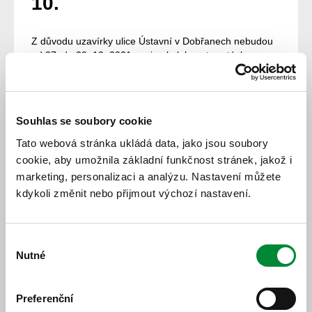
10.
Z důvodu uzavírky ulice Ústavní v Dobřanech nebudou
od 27. do 29. 10. 2021 spoje obsluhovat zastávku
Dobřany, léčebna. Cestující mohou náhradou využít
zastávku Dobřany, Lidový dům. Zastávka Dobřany,
Hvízdalka bude přesunuta na silnici III/18035 z Dobřan
do průmyslové zóny Chlumčany zhruba na úroveň
Souhlas se soubory cookie
západní brány do areálu Psychiatrické léčebny.
Tato webová stránka ukládá data, jako jsou soubory
26. 10. 2021
cookie, aby umožnila základní funkčnost stránek, jakož i
marketing, personalizaci a analýzu. Nastavení můžete
Všechny novinky
kdykoli změnit nebo přijmout výchozí nastavení.
Výběr
Nutné
souhlasu
Preferenční