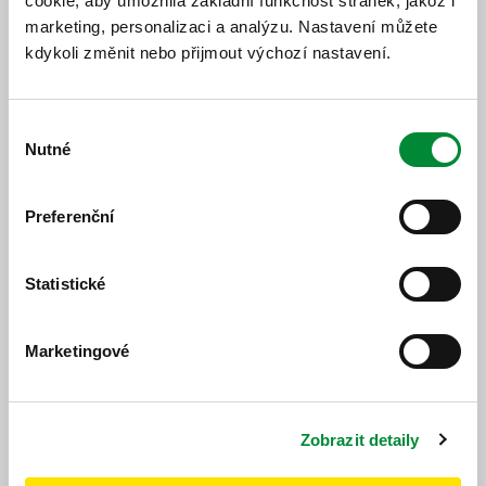
cookie, aby umožnila základní funkčnost stránek, jakož i
model jako při uzavírkách v létě) a dále spoje Plzeň –
(Dýšina) - Chrást. Ty jsou zachovány v maximální
marketing, personalizaci a analýzu. Nastavení můžete
možné míře i kvůli obsluze Zábělé, avšak interval není
kdykoli změnit nebo přijmout výchozí nastavení.
stejně častý jako nyní. Víkendové spoje jedou taktéž
pouze Chrást – Plzeň, nový úsek z Chrástu do Volduch
je bez obsluhy. Protože některé spoje z Volduch/Oseku
Výběr
jsou výrazněji posunuty, bude patrně nutné, aby
Nutné
souhlasu
cestující využili spojení přes Rokycany s přestupem na
vlak.
Preferenční
Proto linku 231 doplňují spoje na lince
253
(Plzeň –
Dýšina – Chrástu) a
254
(Plzeň-Dýšina,N. Huť), které
jsou z Dýšiny prodlouženy do Chrástu.
Statistické
Kvůli dojezdu dětí je upravena i linka
235
s dojezdem
ze Stupna přes Všenice do Střapole (a zpět), primárně
kvůli dojezdu dětí do ZŠ ve Stupně.
Marketingové
5. 9. 2024
Zobrazit detaily
Všechny novinky