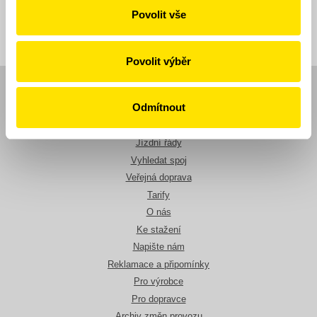
Povolit vše
Povolit výběr
Navigace
Odmítnout
Novinky
Jízdní řády
Vyhledat spoj
Veřejná doprava
Tarify
O nás
Ke stažení
Napište nám
Reklamace a připomínky
Pro výrobce
Pro dopravce
Archiv změn provozu