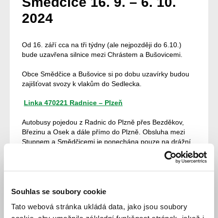
Smědčice 16. 9. – 6. 10.
2024
Od 16. září cca na tři týdny (ale nejpozději do 6.10.)
bude uzavřena silnice mezi Chrástem a Bušovicemi.
Obce Smědčice a Bušovice si po dobu uzavírky budou
zajišťovat svozy k vlakům do Sedlecka.
Linka 470221 Radnice – Plzeň
Autobusy pojedou z Radnic do Plzně přes Bezděkov,
Březinu a Osek a dále přímo do Plzně. Obsluha mezi
Stupnem a Smědčicemi je ponechána pouze na drážní
dopravě, obsluha Chrástu je kompletně na lince 470231
.
Linka 470231 Volduchy – Plzeň
Souhlas se soubory cookie
Na lince jsou expresní spoje Volduchy – Osek (Vitinka) –
Tato webová stránka ukládá data, jako jsou soubory
Plzeň, které pojedou z Oseku přímo do Plzně (stejný