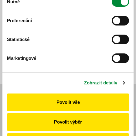
Nutné
souhlasu
plzenske-karte/
PK:
Preferenční
https://www.plzenskakarta.cz/cz/pk/potrebuji-dobit-
kartu/
Statistické
21. 7. 2026
Všechny novinky
Marketingové
Zobrazit detaily
Navigace
Povolit vše
Novinky
Jízdní řády
Povolit výběr
Vyhledat spoj
Veřejná doprava