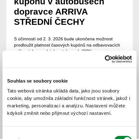
kupónů v autobusech
dopravce ARRIVA
STŘEDNÍ ČECHY
S účinností od 2. 3. 2026 bude ukončena možnost
prodloužit platnost časových kupónů na odbavovacích
zařízeních v modrých autobusech IDPK.
K tomuto kroku přistupujeme z důvodu velmi nízkého
využívání této funkcionality. V současné době je služba
využívána pouze jednotkami cestujících měsíčně a její
Souhlas se soubory cookie
další provoz proto není efektivní.
Tato webová stránka ukládá data, jako jsou soubory
I nadále však zůstává možnost pohodlného nákupu a
cookie, aby umožnila základní funkčnost stránek, jakož i
prodloužení kupónu prostřednictvím mobilní aplikace
marketing, personalizaci a analýzu. Nastavení můžete
Virtuální Plzeňská karta (VPK) nebo na e-shopu
kdykoli změnit nebo přijmout výchozí nastavení.
Plzeňské karty. Obě varianty nabízejí rychlé, jednoduché
a dostupné řešení kdykoliv a odkudkoliv.
VPK:
Výběr
https://www.plzenskakarta.cz/cz/vpk/vse-o-virtualni-