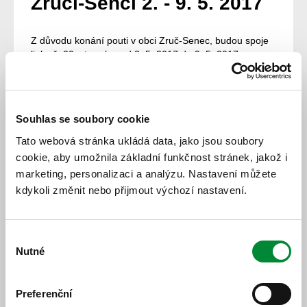
Zruči-Senci 2. - 9. 5. 2017
Z důvodu konání pouti v obci Zruč-Senec, budou spoje
linky č. 20 v termínu od 2. 5. 2017 do 9. 5. 2017
projíždět obcí Zruč-Senec v pozměněné trase. Ve směru
od Plzně pojedou spoje linky č. 20 ze zastávky „Zruč-
Senec, rozc.“ Třemošenskou ulicí do ulice Pod školou,
dále ulicemi Školní a Sportovní zpět na Plzeňskou ulici
Souhlas se soubory cookie
na Plzeň a po stálé trase.
Tato webová stránka ukládá data, jako jsou soubory
Zastávka „Zruč-Senec, rozc.“ bude obsluhována pouze
cookie, aby umožnila základní funkčnost stránek, jakož i
ve směru do Zruče, v opačném směru bude po dobu
marketing, personalizaci a analýzu. Nastavení můžete
uzavírky zrušena.
kdykoli změnit nebo přijmout výchozí nastavení.
Zastávka „Zruč-Senec“ bude přemístěna po dobu
uzavírky do Školní ul. před základní školu.
http://www.pmdp.cz/
Výběr
Nutné
souhlasu
11. 5. 2017
Všechny novinky
Preferenční