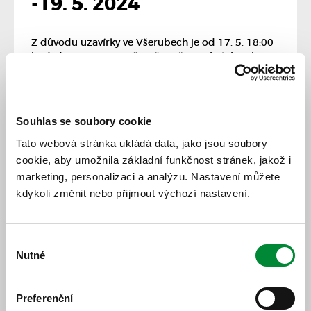
-19. 5. 2024
Z důvodu uzavírky ve Všerubech je od 17. 5. 18:00
hod. do 19. 5. 2024 včetně zrušena obsluha obce
Všeruby. Náhradní zastávkou je zast. Nevřeň či
Líšťany,Hunčice,rozc. Omezení se dotýká linek
361
,
363
a
370
.
Souhlas se soubory cookie
16. 5. 2024
Tato webová stránka ukládá data, jako jsou soubory
Všechny novinky
cookie, aby umožnila základní funkčnost stránek, jakož i
marketing, personalizaci a analýzu. Nastavení můžete
kdykoli změnit nebo přijmout výchozí nastavení.
Výběr
Nutné
souhlasu
Preferenční