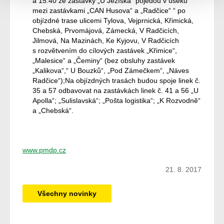
a 15:40 ze zastávky „U Ježíška“ pojedou v úseku
mezi zastávkami „CAN Husova“ a „Radčice“ “ po
objízdné trase ulicemi Tylova, Vejprnická, Křimická,
Chebská, Prvomájová, Zámecká, V Radčicích,
Jilmová, Na Mazinách, Ke Kyjovu, V Radčicích
s rozvětvením do cílových zastávek „Křimice“,
„Malesice“ a „Čeminy“ (bez obsluhy zastávek
„Kalikova“,“ U Bouzků“, „Pod Zámečkem“, „Náves
Radčice“);Na objízdných trasách budou spoje linek č.
35 a 57 odbavovat na zastávkách linek č. 41 a 56 „U
Apolla“; „Sulislavská“; „Pošta logistika“; „K Rozvodně“
a „Chebská“.
www.pmdp.cz
21. 8. 2017
Všechny novinky