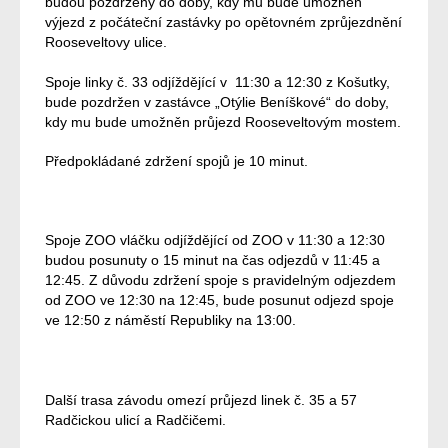
budou pozdrženy do doby, kdy mu bude umožněn
výjezd z počáteční zastávky po opětovném zprůjezdnění
Rooseveltovy ulice.
Spoje linky č. 33 odjíždějící v 11:30 a 12:30 z Košutky,
bude pozdržen v zastávce „Otýlie Beníškové“ do doby,
kdy mu bude umožněn průjezd Rooseveltovým mostem.
Předpokládané zdržení spojů je 10 minut.
Spoje ZOO vláčku odjíždějící od ZOO v 11:30 a 12:30
budou posunuty o 15 minut na čas odjezdů v 11:45 a
12:45. Z důvodu zdržení spoje s pravidelným odjezdem
od ZOO ve 12:30 na 12:45, bude posunut odjezd spoje
ve 12:50 z náměstí Republiky na 13:00.
Další trasa závodu omezí průjezd linek č. 35 a 57
Radčickou ulicí a Radčičemi.