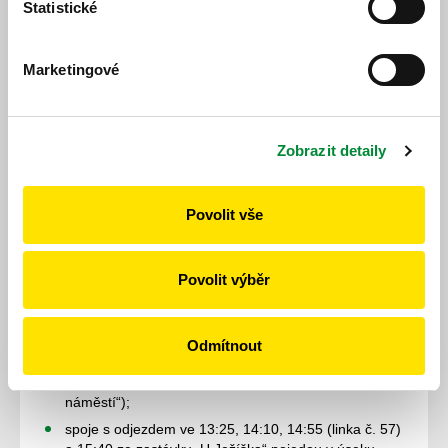
Statistické
Husova“ po objízdné trase ulicemi Jilmová, Na
Mazinách, Ke Kyjovu, V Radčicích, Zámecká,
Prvomájová, Chebská, Křimická, Vejprnická,
Marketingové
Skvrňanská, Husova (bez obsluhy zastávek „Náves
Radčice“, „Pod Zámečkem“, „U Bouzků“ a
„Kalikova“);
Zobrazit detaily
Změny linek č. 35 a 57 ve směru ze směru z centra:
Povolit vše
spoj s odjezdem v 11:55 (linka č. 57) ze zastávky „U
Ježíška“ pojede po stálé trase;
Povolit výběr
spoj s odjezdem ve 12:40 ze zastávky „U Ježíška“
pojede v úseku mezi zastávkami „CAN Husova“ a
„Křimice“ po objízdné trase ulicemi Tylova,
Vejprnická, Křimická, Chebská, Prvomájová (bez
Odmítnout
obsluhy zastávek „Kalikova“,“ U Bouzků“, „Pod
Zámečkem“, „Náves Radčice“, „Radčice“, „Zámecké
náměstí“);
spoje s odjezdem ve 13:25, 14:10, 14:55 (linka č. 57)