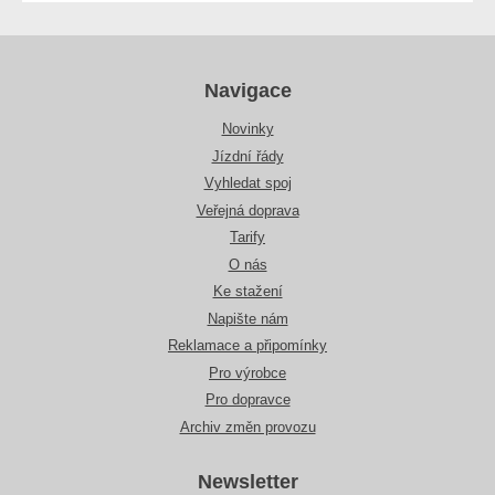
Navigace
Novinky
Jízdní řády
Vyhledat spoj
Veřejná doprava
Tarify
O nás
Ke stažení
Napište nám
Reklamace a připomínky
Pro výrobce
Pro dopravce
Archiv změn provozu
Newsletter