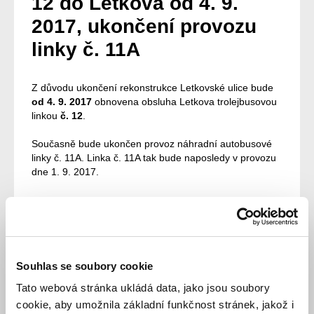
12 do Letkova od 4. 9.
2017, ukončení provozu
linky č. 11A
Z důvodu ukončení rekonstrukce Letkovské ulice bude
od 4. 9. 2017
obnovena obsluha Letkova trolejbusovou
linkou
č. 12
.
Současně bude ukončen provoz náhradní autobusové
linky č. 11A. Linka č. 11A tak bude naposledy v provozu
dne 1. 9. 2017.
Od 4. 9. 2017
bude obnoveno odbavování trolejbusů
linky č. 12 v zastávkách
„K Bukové; Letkov; Letkov, U
Studánky a Letkov, V Podlesí“
ve stejném rozsahu
Souhlas se soubory cookie
jako před výlukou Letkovské ulice.
Tato webová stránka ukládá data, jako jsou soubory
cookie, aby umožnila základní funkčnost stránek, jakož i