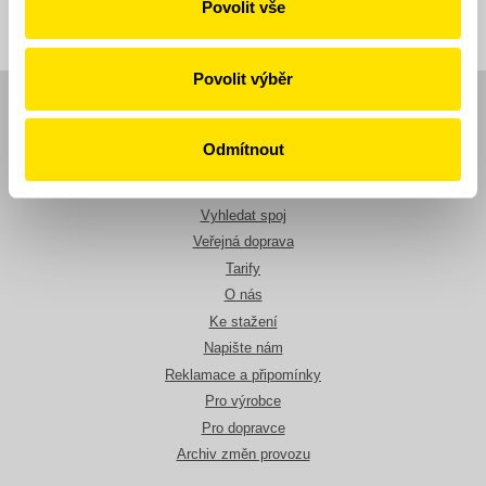
Povolit vše
Povolit výběr
Navigace
Odmítnout
Novinky
Jízdní řády
Vyhledat spoj
Veřejná doprava
Tarify
O nás
Ke stažení
Napište nám
Reklamace a připomínky
Pro výrobce
Pro dopravce
Archiv změn provozu