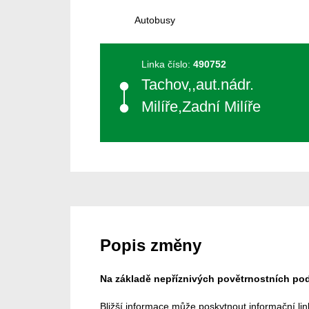
Autobusy
Linka číslo:
490752
Tachov,,aut.nádr.
Milíře,Zadní Milíře
Popis změny
Na základě nepříznivých povětrnostních po
Bližší informace může poskytnout informační lin