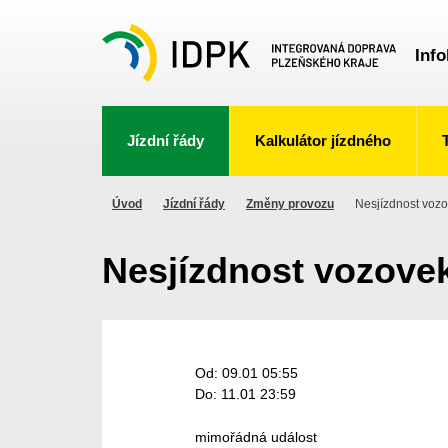
Info
Jízdní řády
Kalkulátor jízdného
Úvod
Jízdní řády
Změny provozu
Nesjízdnost vozo
Nesjízdnost vozovek
Od: 09.01 05:55
Do: 11.01 23:59
mimořádná událost