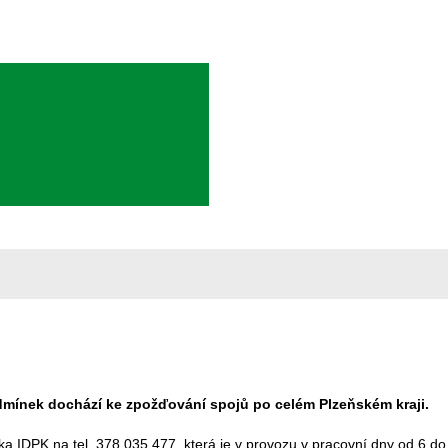
dmínek dochází ke zpožďování spojů po celém Plzeňském kraji.
ka IDPK na tel. 378 035 477, která je v provozu v pracovní dny od 6 do