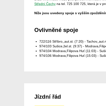
Střední Čechy
na tel. 725 100 725, která je v p
Níže jsou uvedeny spoje s vyšším zpožděním
Ovlivněné spoje
722/116 Stříbro,,aut.st. (7:20) - Tachov,,aut
974/103 Sušice,žel.st. (9:37) - Modrava,Fil
974/104 Modrava,Filipova Huť (11:03) - Suši
974/106 Modrava,Filipova Huť (15:03) - Suši
Jízdní řád