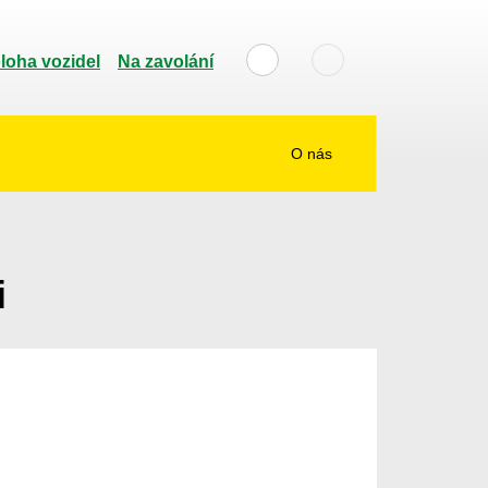
loha vozidel
Na zavolání
O nás
i