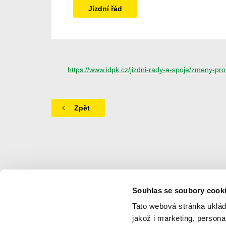
Jízdní řád
https://www.idpk.cz/jizdni-rady-a-spoje/zmeny-
Zpět
Souhlas se soubory cook
Navigace
Tato webová stránka uklád
jakož i marketing, person
Novinky
Ke stažení