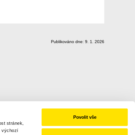
Publikováno dne: 9. 1. 2026
Povolit vše
026 POVED s.r.o.
st stránek,
udova 25, Plzeň
t výchozí