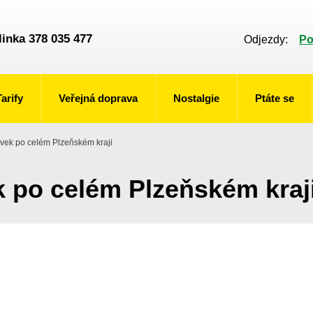
linka 378 035 477
Odjezdy:
Po
Tarify
Veřejná doprava
Nostalgie
Ptáte se
vek po celém Plzeňském kraji
 po celém Plzeňském kraj