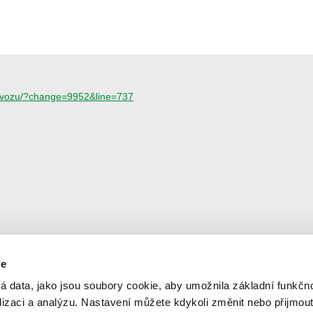
provozu/?change=9952&line=737
ie
Newsletter
© 2
á data, jako jsou soubory cookie, aby umožnila základní funkčno
Ner
alizaci a analýzu. Nastavení můžete kdykoli změnit nebo přijmou
Aktuální informace na váš e-mail