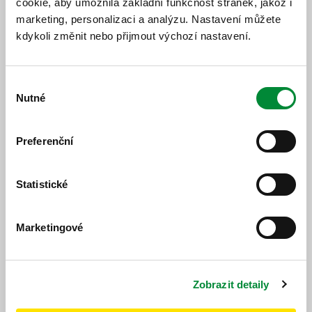
cookie, aby umožnila základní funkčnost stránek, jakož i
Jízdní řád
Změnový jízdní řád
marketing, personalizaci a analýzu. Nastavení můžete
kdykoli změnit nebo přijmout výchozí nastavení.
Výběr
Nutné
souhlasu
Popis změny
Preferenční
Od 01. 03. 2026 bude platit nový jízdní řád.
Statistické
Marketingové
https://www.idpk.cz/jizdni-rady-a-spoje/zmeny-provozu/?
change=9869&line=728
Publikováno dne: 23. 12. 2025
Zobrazit detaily