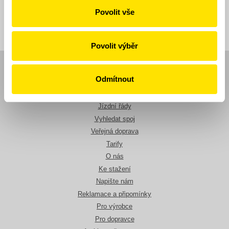
Zpět
Povolit vše
Povolit výběr
Navigace
Odmítnout
Novinky
Jízdní řády
Vyhledat spoj
Veřejná doprava
Tarify
O nás
Ke stažení
Napište nám
Reklamace a připomínky
Pro výrobce
Pro dopravce