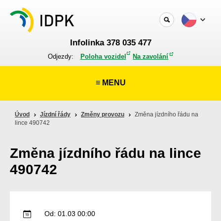
Infolinka 378 035 477
Odjezdy:
Poloha vozidel
Na zavolání
≡ MENU
Úvod
Jízdní řády
Změny provozu
Změna jízdního řádu na
lince 490742
Změna jízdního řádu na lince
490742
Od: 01.03 00:00