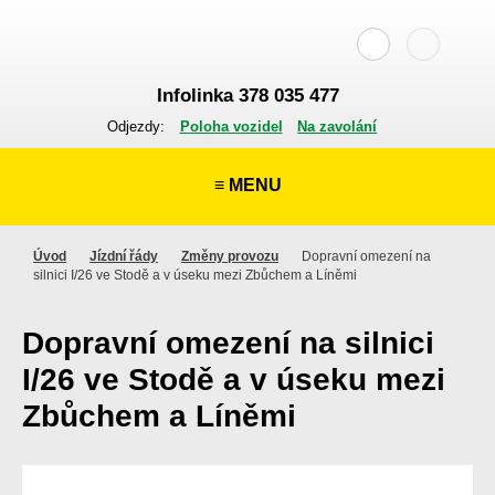
Infolinka 378 035 477
Odjezdy:
Poloha vozidel
Na zavolání
≡ MENU
Úvod
Jízdní řády
Změny provozu
Dopravní omezení na
silnici I/26 ve Stodě a v úseku mezi Zbůchem a Líněmi
Dopravní omezení na silnici
I/26 ve Stodě a v úseku mezi
Zbůchem a Líněmi