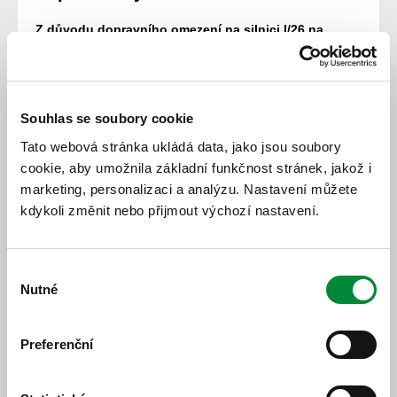
Z důvodu dopravního omezení na silnici I/26 na
průtahu obce Stod a v úseku mezi Líněmi a Zbůchem
může na linkách
521
,
550
,
554
,
564
a
621
docházet ke
zpožďování spojů.
Vzhledem k možnému přenosu zpoždění mezi spoji
Souhlas se soubory cookie
může ke zpoždění docházet i na linkách
551
,
552
,
553
Tato webová stránka ukládá data, jako jsou soubory
a
555
. V Holýšově poté i na linkách
841
a
843
.
cookie, aby umožnila základní funkčnost stránek, jakož i
Polohu vozidel můžete sledovat
v tomto odkaze
.
marketing, personalizaci a analýzu. Nastavení můžete
kdykoli změnit nebo přijmout výchozí nastavení.
Bližší informace může poskytnout informační linka IDPK
na tel. 378 035 477, která je v provozu v pracovní dny od
6 do 18 hodin či informační linka dopravce Arriva Střední
Výběr
Čechy na tel. 725 100 725, která je v provozu pondělí -
Nutné
souhlasu
sobota od 3:40 do 24:00 a v neděli 4:00 - 24:00.
VYŠŠÍ ZPOŽDĚNÍ JSOU UVÁDĚNA NÍŽE:
Preferenční