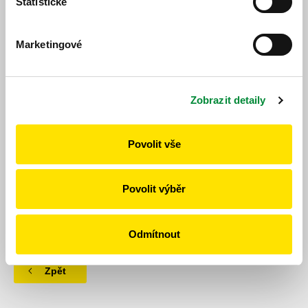
Statistické
Marketingové
Jízdní řád
Jízdní řád
Zobrazit detaily
Povolit vše
Povolit výběr
https://www.idpk.cz/jizdni-rady-a-spoje/zmeny-provozu/?
change=9121&line=277
Publikováno dne: 13. 10. 2025
Odmítnout
Zpět