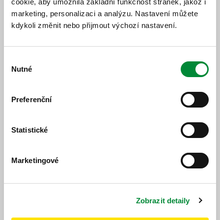
cookie, aby umožnila základní funkčnost stránek, jakož i
Jízdní řád
Změnový jízdní řád
marketing, personalizaci a analýzu. Nastavení můžete
kdykoli změnit nebo přijmout výchozí nastavení.
Výběr
Nutné
souhlasu
Popis změny
Preferenční
Od 16. 09. 2025 bude platit nový jízdní řád.
Statistické
Marketingové
https://www.idpk.cz/jizdni-rady-a-spoje/zmeny-provozu/?
change=8888&line=419
Publikováno dne: 13. 9. 2025
Zobrazit detaily