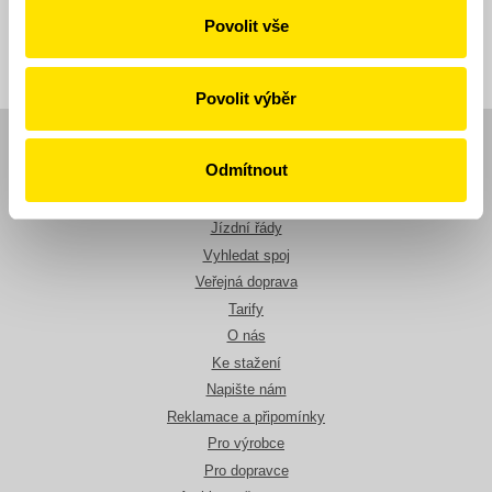
Zpět
Povolit vše
Povolit výběr
Navigace
Odmítnout
Novinky
Jízdní řády
Vyhledat spoj
Veřejná doprava
Tarify
O nás
Ke stažení
Napište nám
Reklamace a připomínky
Pro výrobce
Pro dopravce