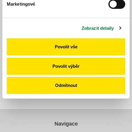
Marketingové
Jízdní řád
Zobrazit detaily
Povolit vše
https://www.idpk.cz/jizdni-rady-a-spoje/zmeny-provozu/?
change=8405&line=572
Publikováno dne: 12. 7. 2025
Povolit výběr
Odmítnout
Zpět
Navigace