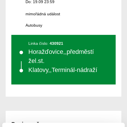
Do: 19.09 23:59
mimořádná událost
Autobusy
Linka číslo:
430921
Horažďovice,,předměstí
žel.st.
Klatovy,,Terminál-nádraží
Popis změny