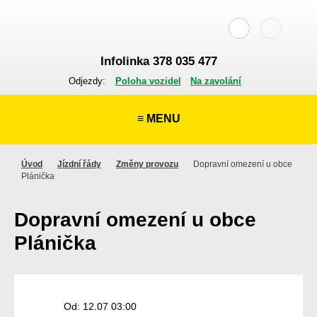
Infolinka 378 035 477
Odjezdy:
Poloha vozidel
Na zavolání
≡ MENU
Úvod
Jízdní řády
Změny provozu
Dopravní omezení u obce
Plánička
Dopravní omezení u obce
Plánička
Od: 12.07 03:00