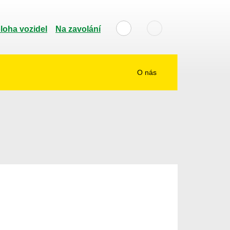
loha vozidel
Na zavolání
O nás