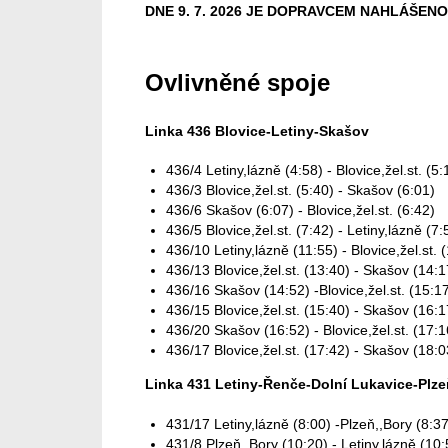
DNE 9. 7. 2026 JE DOPRAVCEM NAHLÁŠENO
Ovlivněné spoje
Linka 436 Blovice-Letiny-Skašov
436/4 Letiny,lázně (4:58) - Blovice,žel.st. (5:
436/3 Blovice,žel.st. (5:40) - Skašov (6:01)
436/6 Skašov (6:07) - Blovice,žel.st. (6:42)
436/5 Blovice,žel.st. (7:42) - Letiny,lázně (7
436/10 Letiny,lázně (11:55) - Blovice,žel.st. 
436/13 Blovice,žel.st. (13:40) - Skašov (14:1
436/16 Skašov (14:52) -Blovice,žel.st. (15:1
436/15 Blovice,žel.st. (15:40) - Skašov (16:1
436/20 Skašov (16:52) - Blovice,žel.st. (17:1
436/17 Blovice,žel.st. (17:42) - Skašov (18:0
Linka 431 Letiny-Řenče-Dolní Lukavice-Plze
431/17 Letiny,lázně (8:00) -Plzeň,,Bory (8:37
431/8 Plzeň,,Bory (10:20) - Letiny,lázně (10: