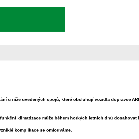
vání u níže uvedených spojů, které obsluhují vozidla dopravce 
z funkční klimatizace může během horkých letních dnů dosahovat
 vzniklé komplikace se omlouváme.