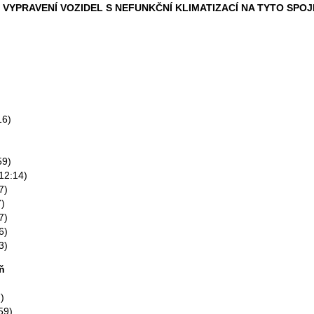
 VYPRAVENÍ VOZIDEL S NEFUNKČNÍ KLIMATIZACÍ NA TYTO SPOJ
16)
:59)
(12:14)
7)
7)
7)
6)
3)
ň
)
59)