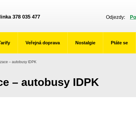
linka 378 035 477
Odjezdy:
Po
Tarify
Veřejná doprava
Nostalgie
Ptáte se
izace – autobusy IDPK
ce – autobusy IDPK