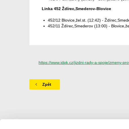
Linka 452 Ždírec,Smederov-Blovice
452/12 Blovice,žel.st. (12:42) - Ždírec,Smed
452/11 Ždírec,Smederov (13:00) - Blovice,žel
https://www.idpk.cz/jizdni-rady-a-spoje/zmeny-
Zpět