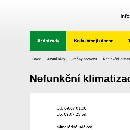
Info
Jízdní řády
Kalkulátor jízdného
Úvod
Jízdní řády
Změny provozu
Nefunkční klimat
Nefunkční klimatiza
Od: 09.07 01:00
Do: 09.07 23:59
mimořádná událost