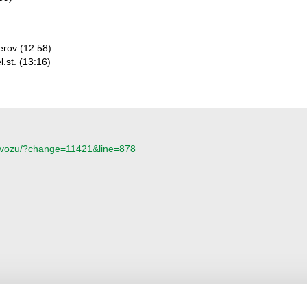
erov (12:58)
.st. (13:16)
provozu/?change=11421&line=878