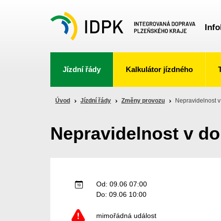
Info
Jízdní řády
Kalkulátor jízdného
Úvod
Jízdní řády
Změny provozu
Nepravidelnost 
Nepravidelnost v d
Od: 09.06 07:00
Do: 09.06 10:00
mimořádná událost