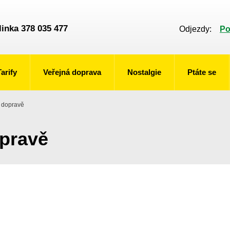
linka 378 035 477
Odjezdy:
Po
Tarify
Veřejná doprava
Nostalgie
Ptáte se
v dopravě
opravě