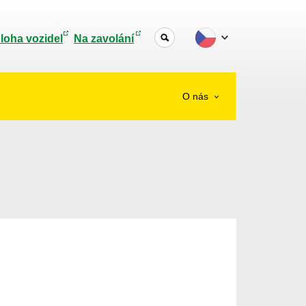
loha vozidel
Na zavolání
O nás