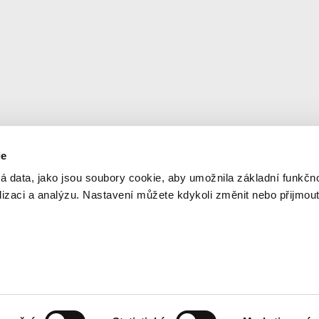
ie
Newsletter
© 2
á data, jako jsou soubory cookie, aby umožnila základní funkčno
Ner
alizaci a analýzu. Nastavení můžete kdykoli změnit nebo přijmou
Aktuální informace na váš e-mail
Orga
dop
Sle
Odesláním formuláře souhlasíte se zpracováním údajů za
účelem zasílání novinek.
Spo
Cre