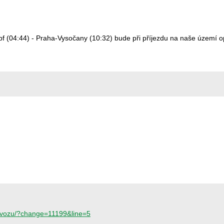
 (04:44) - Praha-Vysočany (10:32) bude při příjezdu na naše území op
provozu/?change=11199&line=5