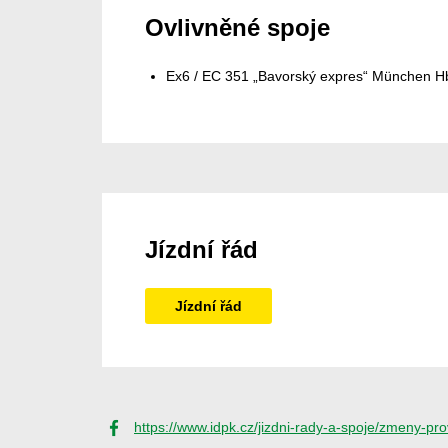
Ovlivněné spoje
Ex6 / EC 351 „Bavorský expres“ München Hbf
Jízdní řád
Jízdní řád
https://www.idpk.cz/jizdni-rady-a-spoje/zmeny-