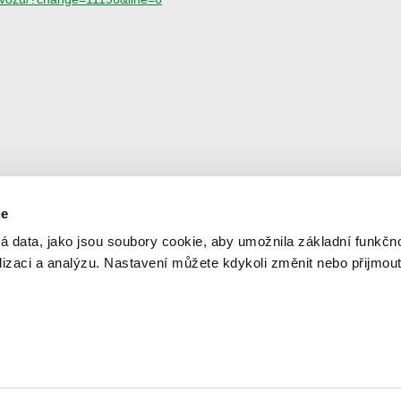
ie
Newsletter
© 2
á data, jako jsou soubory cookie, aby umožnila základní funkčno
Ner
alizaci a analýzu. Nastavení můžete kdykoli změnit nebo přijmou
Aktuální informace na váš e-mail
Orga
dop
Sle
Odesláním formuláře souhlasíte se zpracováním údajů za
účelem zasílání novinek.
Spo
Cre