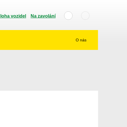
loha vozidel
Na zavolání
O nás