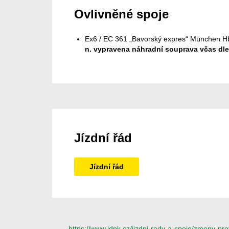
Ovlivněné spoje
Ex6 / EC 361 „Bavorský expres“ München Hbf
n. vypravena náhradní souprava včas dle
Jízdní řád
Jízdní řád
https://www.idpk.cz/jizdni-rady-a-spoje/zmeny-