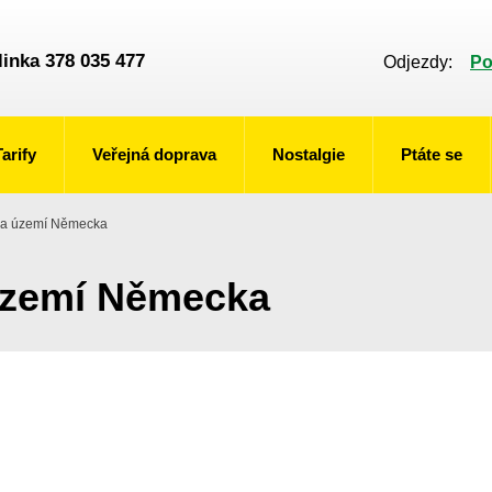
linka 378 035 477
Odjezdy:
Po
Tarify
Veřejná doprava
Nostalgie
Ptáte se
na území Německa
území Německa