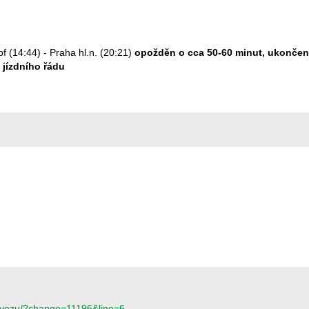
 (14:44) - Praha hl.n. (20:21)
opožděn o cca 50-60 minut, ukončen ve
 jízdního řádu
provozu/?change=11196&line=6