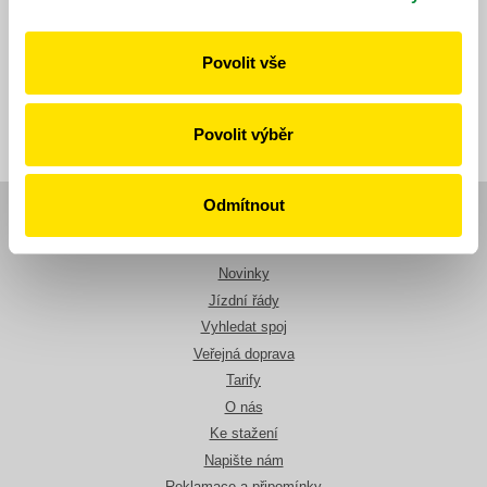
Publikováno dne: 5. 6. 2026
Povolit vše
Zpět
Povolit výběr
Odmítnout
Navigace
Novinky
Jízdní řády
Vyhledat spoj
Veřejná doprava
Tarify
O nás
Ke stažení
Napište nám
Reklamace a připomínky