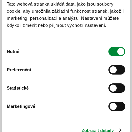
Ovlivněné spoje
Tato webová stránka ukládá data, jako jsou soubory
cookie, aby umožnila základní funkčnost stránek, jakož i
862/5 Domažlice,,Poděbradova (11:45) -
marketing, personalizaci a analýzu. Nastavení můžete
Koloveč,,škola (12:32) je opožděn o cca 15 minut.
kdykoli změnit nebo přijmout výchozí nastavení.
Výběr
Nutné
souhlasu
Jízdní řád
Preferenční
Jízdní řád
Statistické
Marketingové
https://www.idpk.cz/jizdni-rady-a-spoje/zmeny-provozu/?
Zobrazit detaily
change=11188&line=553