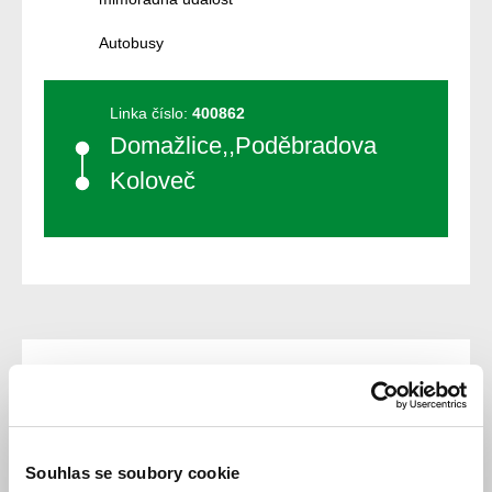
Autobusy
Linka číslo:
400862
Domažlice,,Poděbradova
Koloveč
Popis změny
Z provozních důvodů dopravce dochází ke zpoždění:
Souhlas se soubory cookie