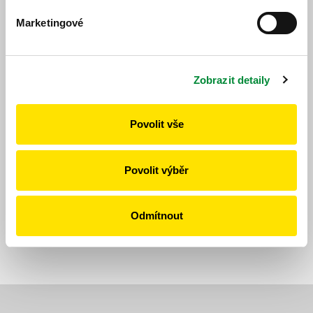
Jízdní řád
Marketingové
Jízdní řád
Zobrazit detaily
Povolit vše
https://www.idpk.cz/jizdni-rady-a-spoje/zmeny-provozu/?
change=10964&line=594
Povolit výběr
Publikováno dne: 3. 6. 2026
Odmítnout
Zpět