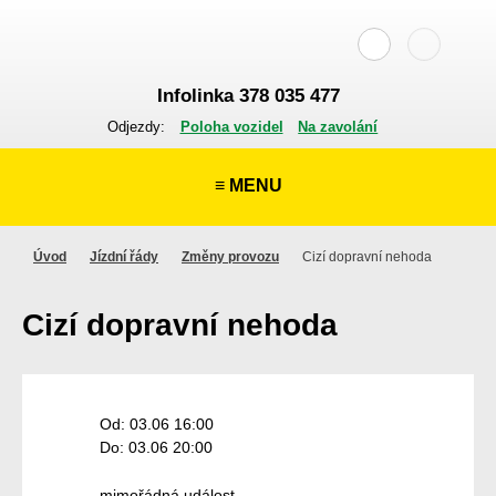
Infolinka 378 035 477
Odjezdy:
Poloha vozidel
Na zavolání
≡ MENU
Úvod
Jízdní řády
Změny provozu
Cizí dopravní nehoda
Cizí dopravní nehoda
Od: 03.06 16:00
Do: 03.06 20:00
mimořádná událost