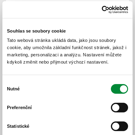
Ovlivněné spoje
952/14 Hoažďovice,,žel.st. (16:43) - Sušice,,nábřeží
(17:18) neobslouží zastávky v úseku: Malý Bor,Hliněný
Souhlas se soubory cookie
Újezd - Rabí,Bojanovice.
Tato webová stránka ukládá data, jako jsou soubory
952/15 Sušice,,nábřeží (16:47) - Horažďovice,,žel.st.
(17:14) neobslouží zastávky v úseku: Malý Bor,Malé
cookie, aby umožnila základní funkčnost stránek, jakož i
Hydčice,rozc.1.0. - Horažďovice,Nový Dvůr,rozc.0.2.
marketing, personalizaci a analýzu. Nastavení můžete
952/17 Sušice,,nábřeží (17:47) - Horažďovice,,žel.st.
kdykoli změnit nebo přijmout výchozí nastavení.
(18:14) neobslouží zastávky v úseku: Malý Bor,Malé
Hydčice,rozc.1.0. - Horažďovice,Nový Dvůr,rozc.0.2.
952/16 Horažďovice,,žel.st. (17:45) - Sušice,,nábřeží
Výběr
(18:15) neobslouží zastávky v
Nutné
úseku: Horažďovice,Nový Dvůr,rozc.0.2 -
souhlasu
Rabí,Bojanovice.
Preferenční
Statistické