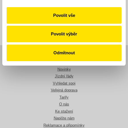
Publikováno dne: 3. 6. 2026
Povolit vše
Zpět
Povolit výběr
Odmítnout
Navigace
Novinky
Jízdní řády
Vyhledat spoj
Veřejná doprava
Tarify
O nás
Ke stažení
Napište nám
Reklamace a připomínky