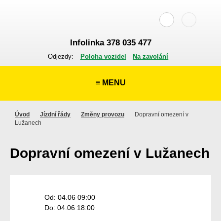
Infolinka 378 035 477
Odjezdy:
Poloha vozidel
Na zavolání
≡ MENU
Úvod
Jízdní řády
Změny provozu
Dopravní omezení v
Lužanech
Dopravní omezení v Lužanech
Od: 04.06 09:00
Do: 04.06 18:00