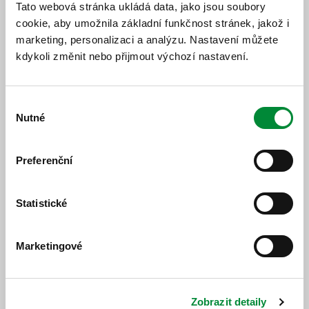
Tato webová stránka ukládá data, jako jsou soubory
může dočasně docházet k neobsluhování zast.
cookie, aby umožnila základní funkčnost stránek, jakož i
Lužany, obecní úřad a zpoždění spojů až o cca 20
marketing, personalizaci a analýzu. Nastavení můžete
minut!
kdykoli změnit nebo přijmout výchozí nastavení.
Výběr
Nutné
souhlasu
Jízdní řád
Preferenční
Jízdní řád
Statistické
Marketingové
https://www.idpk.cz/jizdni-rady-a-spoje/zmeny-provozu/?
change=10952&line=625
Zobrazit detaily