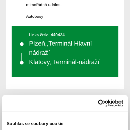
mimořádná událost
Autobusy
Linka číslo:
440424
Plzeň,,Terminál Hlavní
nádraží
Klatovy,,Terminál-nádraží
Popis změny
Souhlas se soubory cookie
Dopravní omezení v Lužanech. Z důvodu asfaltování