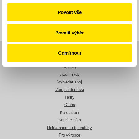
Povolit vše
Zpět
Povolit výběr
Odmítnout
Navigace
Novinky
Jízdní řády
Vyhledat spoj
Veřejná doprava
Tarify
O nás
Ke stažení
Napište nám
Reklamace a připomínky
Pro výrobce