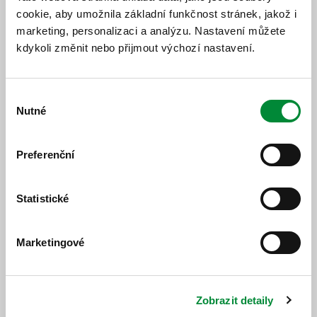
cookie, aby umožnila základní funkčnost stránek, jakož i
Jízdní řád
Změnový jízdní řád
marketing, personalizaci a analýzu. Nastavení můžete
kdykoli změnit nebo přijmout výchozí nastavení.
Výběr
Nutné
souhlasu
Popis změny
Preferenční
Od 07. 07. 2026 bude platit nový jízdní řád.
Statistické
Marketingové
https://www.idpk.cz/jizdni-rady-a-spoje/zmeny-provozu/?
change=10515&line=700
Zobrazit detaily
Publikováno dne: 10. 4. 2026