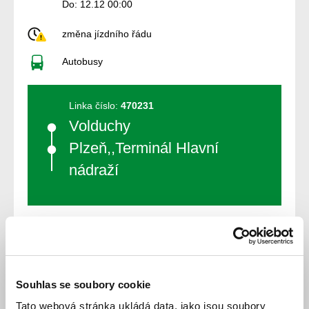
Do: 12.12 00:00
změna jízdního řádu
Autobusy
Linka číslo:
470231
Volduchy
Plzeň,,Terminál Hlavní
nádraží
Souhlas se soubory cookie
Jízdní řád
Tato webová stránka ukládá data, jako jsou soubory