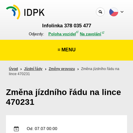
Infolinka 378 035 477
Odjezdy:
Poloha vozidel
Na zavolání
≡ MENU
Úvod
Jízdní řády
Změny provozu
Změna jízdního řádu na
lince 470231
Změna jízdního řádu na lince
470231
Od: 07.07 00:00