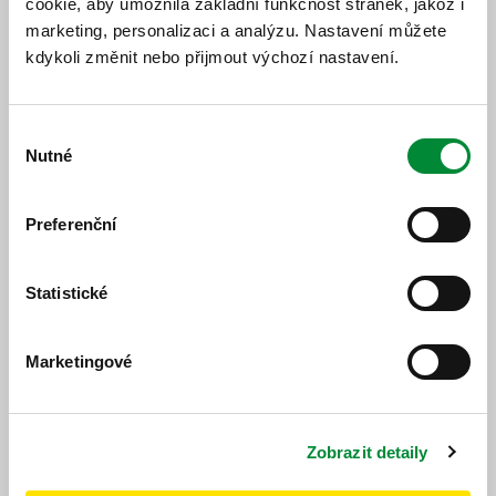
cookie, aby umožnila základní funkčnost stránek, jakož i
Jízdní řád
Změnový jízdní řád
marketing, personalizaci a analýzu. Nastavení můžete
kdykoli změnit nebo přijmout výchozí nastavení.
Výběr
Nutné
souhlasu
Popis změny
Preferenční
Od 01. 08. 2026 bude platit nový jízdní řád.
Statistické
Marketingové
https://www.idpk.cz/jizdni-rady-a-spoje/zmeny-provozu/?
change=10261&line=723
Publikováno dne: 26. 2. 2026
Zobrazit detaily