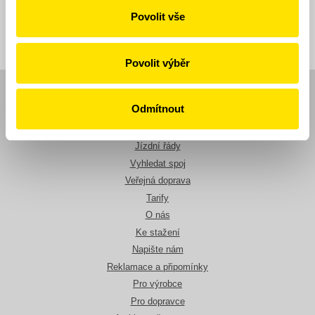
Zpět
Povolit vše
Povolit výběr
Navigace
Odmítnout
Novinky
Jízdní řády
Vyhledat spoj
Veřejná doprava
Tarify
O nás
Ke stažení
Napište nám
Reklamace a připomínky
Pro výrobce
Pro dopravce