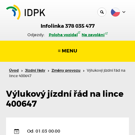
Infolinka 378 035 477
Odjezdy:
Poloha vozidel
Na zavolání
≡ MENU
Úvod
Jízdní řády
Změny provozu
Výlukový jízdní řád na
lince 400647
Výlukový jízdní řád na lince
400647
Od: 01.03 00:00