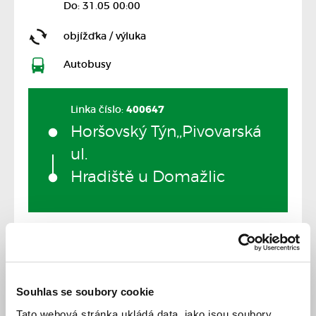
Do: 31.05 00:00
objížďka / výluka
Autobusy
Linka číslo:
400647
Horšovský Týn,,Pivovarská
ul.
Hradiště u Domažlic
Souhlas se soubory cookie
Jízdní řád
Tato webová stránka ukládá data, jako jsou soubory