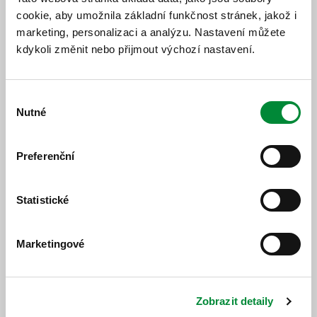
cookie, aby umožnila základní funkčnost stránek, jakož i
Jízdní řád
Změnový jízdní řád
marketing, personalizaci a analýzu. Nastavení můžete
kdykoli změnit nebo přijmout výchozí nastavení.
Výběr
Nutné
souhlasu
Popis změny
Preferenční
Od 01. 03. 2026 bude platit nový výlukový jízdní řád.
Statistické
Marketingové
https://www.idpk.cz/jizdni-rady-a-spoje/zmeny-provozu/?
change=10187&line=538
Zobrazit detaily
Publikováno dne: 26. 2. 2026