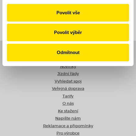
Povolit vše
Zpět
Povolit výběr
Odmítnout
Navigace
Novinky
Jízdní řády
Vyhledat spoj
Veřejná doprava
Tarify
O nás
Ke stažení
Napište nám
Reklamace a připomínky
Pro výrobce