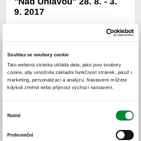
"Nad Úhlavou" 28. 8. - 3.
9. 2017
V termínu od 28. 8. do 3. 9. 2017 bude z důvodu
výkopových prací znemožněna obsluha zastávky linek č.
23 a 32 „Nad Úhlavou“ v Podhájí a zastávka bude
zrušena. V lokalitě Podhájí bude možné využít zastávek
„Podhájí“ a „Kruhová“.
Souhlas se soubory cookie
Tato webová stránka ukládá data, jako jsou soubory
www.pmdp.cz
cookie, aby umožnila základní funkčnost stránek, jakož i
16. 8. 2017
marketing, personalizaci a analýzu. Nastavení můžete
kdykoli změnit nebo přijmout výchozí nastavení.
Všechny novinky
Výběr
Nutné
souhlasu
Preferenční