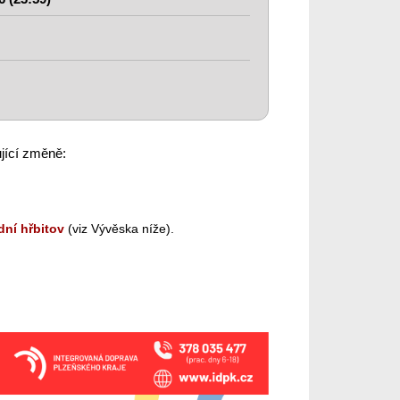
jící změně:
dní hřbitov
(viz Vývěska níže).