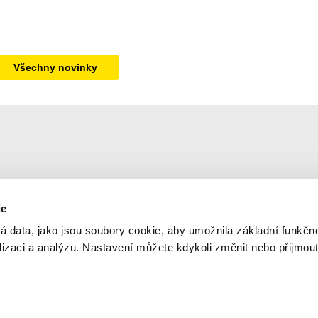
Všechny novinky
ie
Newsletter
© 2
á data, jako jsou soubory cookie, aby umožnila základní funkčno
Ner
alizaci a analýzu. Nastavení můžete kdykoli změnit nebo přijmou
Aktuální informace na váš e-mail
Orga
dop
Sle
Odesláním formuláře souhlasíte se zpracováním údajů za