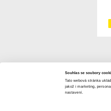
Souhlas se soubory cook
Navigace
Tato webová stránka uklád
jakož i marketing, person
Novinky
Ke stažení
nastavení.
Jízdní řády
Napište nám
Vyhledat spoj
Reklamace a připomínky
Veřejná doprava
Pro výrobce