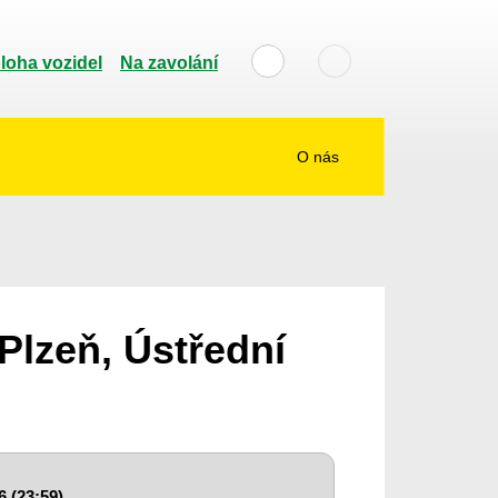
loha vozidel
Na zavolání
O nás
Plzeň, Ústřední
6 (23:59)