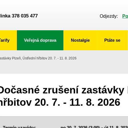
linka 378 035 477
Odjezdy:
Po
Tarify
Veřejná doprava
Nostalgie
Ptáte se
távky Plzeň, Ústřední hřbitov 20. 7. - 11. 8. 2026
Dočasné zrušení zastávky 
hřbitov 20. 7. - 11. 8. 2026
Termín uzavírky:
po
20. 7. 2026 (3:00) –
út 11. 8. 202