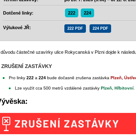
Dotčené linky:
222
224
Výlukové JŘ:
222 PDF
224 PDF
 důvodu částečné uzavírky ulice Rokycanská v Plzni dojde k následu
ZRUŠENÍ ZASTÁVKY
Pro linky
222
a
224
bude dočasně zrušena zastávka
Plzeň, Ústře
Lze využít cca 500 metrů vzdálené zastávky
Plzeň, Hřbitovní
.
Vývěska: