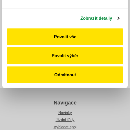
Zobrazit detaily
Povolit vše
7. 7. 2026
Povolit výběr
Všechny novinky
Odmítnout
Navigace
Novinky
Jízdní řády
Vyhledat spoj