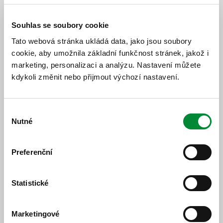
Pro linku
560
ve směru Plzeň a pro linku
562
ve
směru Oplot dojde k dočasnému zrušení
Souhlas se soubory cookie
zastávky
Chlumčany, nám.
Tato webová stránka ukládá data, jako jsou soubory
Jako náhradní zastávka poslouží cca 180 m
cookie, aby umožnila základní funkčnost stránek, jakož i
vzdálená zastávka
Chlumčany, Dobřanská
.
marketing, personalizaci a analýzu. Nastavení můžete
Zastávka
Chlumčany, nám.
ve směru Plzeň
kdykoli změnit nebo přijmout výchozí nastavení.
zůstává pro linku
562
v provozu beze změny.
V souvislosti s odklonovou trasou dojde také k
mírným změnám odjezdových časů ze zastávek (viz
Výběr
Výlukové JŘ).
Nutné
souhlasu
Vývěska:
Preferenční
Statistické
Marketingové