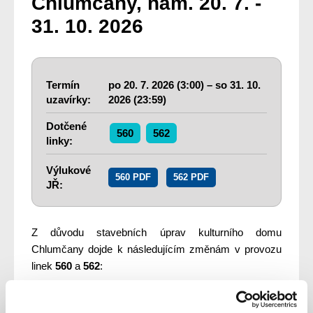
Chlumčany, nám. 20. 7. -
31. 10. 2026
Termín
po
20. 7. 2026 (3:00) –
so
31. 10.
uzavírky:
2026 (23:59)
Dotčené
560
562
linky:
Výlukové
560 PDF
562 PDF
JŘ:
Z důvodu stavebních úprav kulturního domu
Chlumčany dojde k následujícím změnám v provozu
linek
560
a
562
:
ZRUŠENÍ ZASTÁVKY