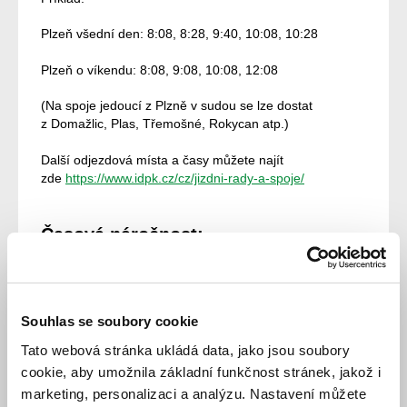
Plzeň všední den: 8:08, 8:28, 9:40, 10:08, 10:28
Plzeň o víkendu: 8:08, 9:08, 10:08, 12:08
(Na spoje jedoucí z Plzně v sudou se lze dostat
z Domažlic, Plas, Třemošné, Rokycan atp.)
Další odjezdová místa a časy můžete najít
zde
https://www.idpk.cz/cz/jizdni-rady-a-spoje/
Časová náročnost:
Celodenní výlet, půldenní výlet
Souhlas se soubory cookie
Vhodné pro:
Tato webová stránka ukládá data, jako jsou soubory
cookie, aby umožnila základní funkčnost stránek, jakož i
marketing, personalizaci a analýzu. Nastavení můžete