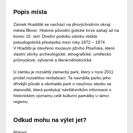
Popis místa
Zámek Hradiště se nachází na jihovýchodním okraji
města Blovic. Historie původní gotické tvrze sahají až na
konec 15. stol. Dnešní podobu zámku vtiskla
pseudogotická přestavba mezi roky 1872 – 1874.
V Hradišti je otevřeno muzeum jižního Plzeňska, které
vlastní sbírky archeologické, etnografické, umělecko
průmyslové, výtvarné a literárněhistorické.
U zámku je rozsáhlý zámecký park, který v roce 2011
prošel rozsáhlou revitalizací. Ta navrátila parku jeho
dřívější půvab a obohatila park o naučnou stezku se
stanovišti, která poskytují návštěvníkům informace o
historickém významu celé kulturní památky v rámci
regionu.
Odkud mohu na výlet jet?
Příklad: