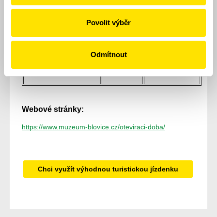
Senioři
15
30
Povolit výběr
Děti (6 - 15 let)
15
30
Rodinné vstupné
100
Odmítnout
Držitelé ZTP
zdarma
zdarma
Webové stránky:
https://www.muzeum-blovice.cz/oteviraci-doba/
Chci využít výhodnou turistickou jízdenku