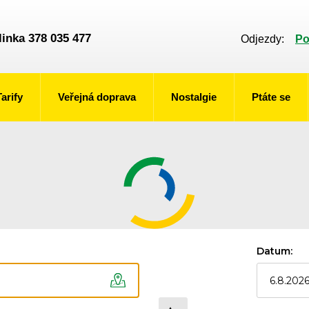
linka 378 035 477
Odjezdy:
Po
Tarify
Veřejná doprava
Nostalgie
Ptáte se