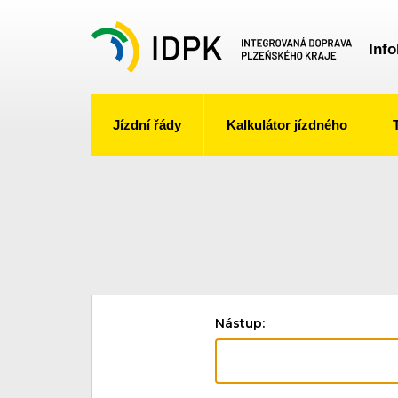
Info
Jízdní řády
Kalkulátor jízdného