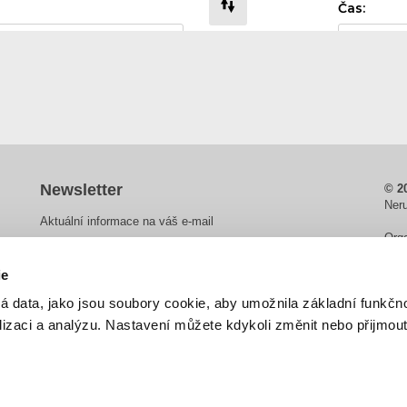
Newsletter
© 2
Ner
Aktuální informace na váš e-mail
Orga
dop
ie
Sle
Odesláním formuláře souhlasíte se zpracováním údajů za
á data, jako jsou soubory cookie, aby umožnila základní funkčno
účelem zasílání novinek.
Spo
alizaci a analýzu. Nastavení můžete kdykoli změnit nebo přijmou
Cre