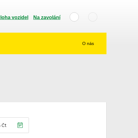
loha vozidel
Na zavolání
O nás