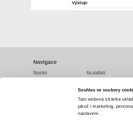
Navigace
Novinky
Ke stažení
Jízdní řády
Napište nám
Vyhledat spoj
Reklamace a připomínky
Souhlas se soubory cook
Veřejná doprava
Pro výrobce
Tato webová stránka uklád
Tarify
Pro dopravce
jakož i marketing, person
O nás
Archiv změn provozu
nastavení.