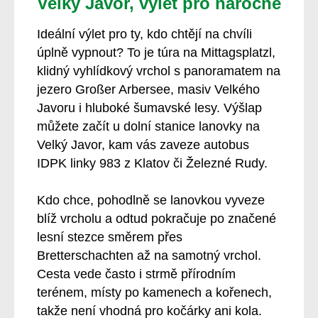
Velký Javor, výlet pro náročné
Ideální výlet pro ty, kdo chtějí na chvíli
úplně vypnout? To je túra na Mittagsplatzl,
klidný vyhlídkový vrchol s panoramatem na
jezero Großer Arbersee, masiv Velkého
Javoru i hluboké šumavské lesy. Výšlap
můžete začít u dolní stanice lanovky na
Velký Javor, kam vás zaveze autobus
IDPK linky 983 z Klatov či Železné Rudy.
Kdo chce, pohodlně se lanovkou vyveze
blíž vrcholu a odtud pokračuje po značené
lesní stezce směrem přes
Bretterschachten až na samotný vrchol.
Cesta vede často i strmě přírodním
terénem, místy po kamenech a kořenech,
takže není vhodná pro kočárky ani kola.