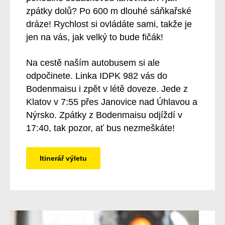
zpátky dolů? Po 600 m dlouhé sáňkařské
dráze! Rychlost si ovládáte sami, takže je
jen na vás, jak velký to bude fičák!
Na cestě naším autobusem si ale
odpočinete. Linka IDPK 982 vás do
Bodenmaisu i zpět v létě doveze. Jede z
Klatov v 7:55 přes Janovice nad Úhlavou a
Nýrsko. Zpátky z Bodenmaisu odjíždí v
17:40, tak pozor, ať bus nezmeškáte!
Itinerář výletu