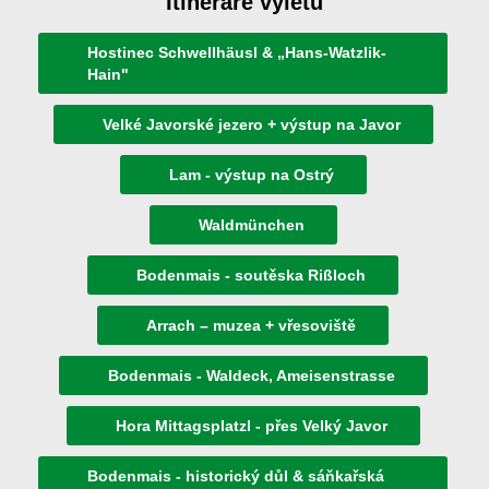
Itineráře výletů
Hostinec Schwellhäusl & „Hans-Watzlik-
Hain"
Velké Javorské jezero + výstup na Javor
Lam - výstup na Ostrý
Waldmünchen
Bodenmais - soutěska Rißloch
Arrach – muzea + vřesoviště
Bodenmais - Waldeck, Ameisenstrasse
Hora Mittagsplatzl - přes Velký Javor
Bodenmais - historický důl & sáňkařská