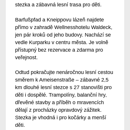
stezka a zábavná lesní trasa pro děti.
Barfußpfad a Kneippovu lázeň najdete
přímo v zahradě Wellnesshotelu Waldeck,
jen pár kroků od jeho budovy. Nachází se
vedle Kurparku v centru města. Je volně
přístupný bez rezervace a zdarma pro
veřejnost.
Odtud pokračujte nenáročnou lesní cestou
směrem k Ameisenstraße – zábavné 2,5
km dlouhé lesní stezce s 27 stanovišti pro
děti i dospělé. Trampolíny, balanční hry,
dřevěné stavby a příběh o mravencích
dělají z procházky opravdový zážitek.
Stezka je vhodná i pro kočárky a menší
děti.