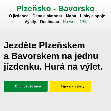
Plzeňsko - Bavorsko
O jízdence
Cena a platnost
Mapa
Linky a spoje
Výlety
Destinace
Na web IDPK
Jezděte Plzeňskem
a Bavorskem na jednu
jízdenku. Hurá na výlet.
Chci vědět více
Tipy na výlety