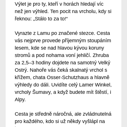
Výlet je pro ty, kteří v horách hledají víc
než jen výhled. Ten pocit na vrcholu, kdy si
řeknou: „Stálo to za to!“
Vyrazte z Lamu po značené stezce. Cesta
vás nejprve provede příjemným stoupáním
lesem, kde se nad hlavou kývou koruny
stromů a pod nohama voní jehličí. Zhruba
za 2,5–3 hodiny dojdete na samotný Velký
Ostrý. Nahoře vás čeká skalnatý vrchol s
křížem, chata Osser-Schutzhaus a hlavně
výhledy do dáli. Uvidíte celý Lamer Winkel,
vrcholy Šumavy, a když budete mít štěstí, i
Alpy.
Cesta je středně náročná, ale zvládnutelná
pro každého, kdo si už někdy vyšlápl na