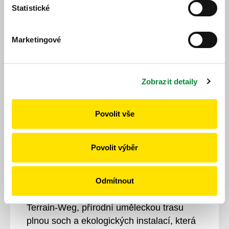
Statistické
procházkou cca 1,5 km k začátku okružní
trasy Bo66.
Marketingové
Itinerář výletu
Zobrazit detaily
Povolit vše
Arrach – muzea + vřesoviště
Povolit výběr
V malebném městečku Arrach na vás
dýchne duše Bavorského lesa. Nejprve si
dopřejte procházku klidným vřesovištěm
Odmítnout
Arracher Moor. Pak se vydejte na Klima-
Terrain-Weg, přírodní uměleckou trasu
plnou soch a ekologických instalací, která