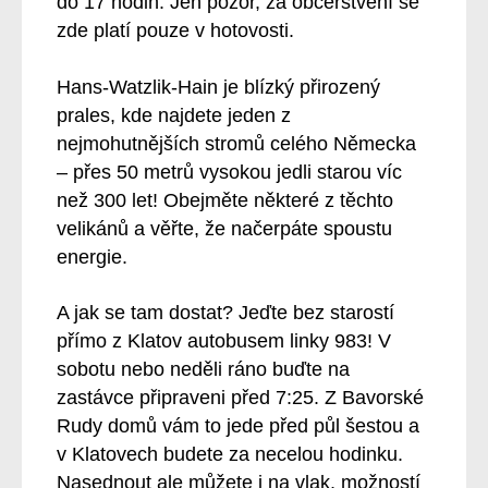
do 17 hodin. Jen pozor, za občerstvení se
zde platí pouze v hotovosti.
Hans-Watzlik-Hain
je blízký přirozený
prales, kde najdete jeden z
nejmohutnějších stromů celého Německa
– přes 50 metrů vysokou jedli starou víc
než 300 let! Obejměte některé z těchto
velikánů a věřte, že načerpáte spoustu
energie.
A jak se tam dostat? Jeďte bez starostí
přímo z Klatov autobusem linky 983! V
sobotu nebo neděli ráno buďte na
zastávce připraveni před 7:25. Z Bavorské
Rudy domů vám to jede před půl šestou a
v Klatovech budete za necelou hodinku.
Nasednout ale můžete i na vlak, možností