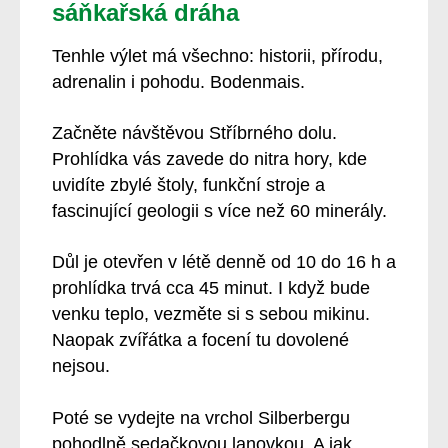
sáňkařská dráha
Tenhle výlet má všechno: historii, přírodu,
adrenalin i pohodu. Bodenmais.
Začněte návštěvou Stříbrného dolu.
Prohlídka vás zavede do nitra hory, kde
uvidíte zbylé štoly, funkční stroje a
fascinující geologii s více než 60 minerály.
Důl je otevřen v létě denně od 10 do 16 h a
prohlídka trvá cca 45 minut. I když bude
venku teplo, vezměte si s sebou mikinu.
Naopak zvířátka a focení tu dovolené
nejsou.
Poté se vydejte na vrchol Silberbergu
pohodlně sedačkovou lanovkou. A jak