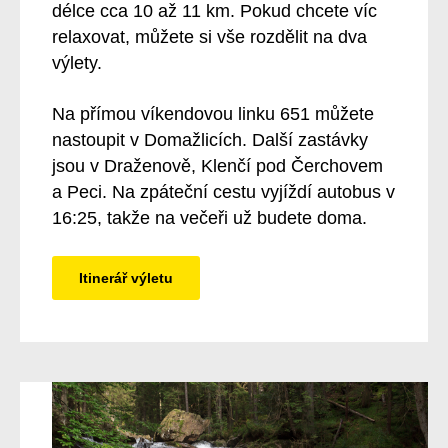
délce cca 10 až 11 km. Pokud chcete víc
relaxovat, můžete si vše rozdělit na dva
výlety.
Na přímou víkendovou linku 651 můžete
nastoupit v Domažlicích. Další zastávky
jsou v Draženově, Klenčí pod Čerchovem
a Peci. Na zpáteční cestu vyjíždí autobus v
16:25, takže na večeři už budete doma.
Itinerář výletu