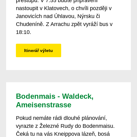
přestupů. V 7:55 buďte připraveni
nastoupit v Klatovech, o chvíli později v
Janovicích nad Úhlavou, Nýrsku či
Chudeníně. Z Arrachu zpět vyráží bus v
18:10.
Itinerář výletu
Bodenmais - Waldeck,
Ameisenstrasse
Pokud nemáte rádi dlouhé plánování,
vyrazte z Železné Rudy do Bodenmaisu.
Čeká tu na vás Kneippova lázeň, bosá