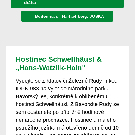
dráha
Bodenmais - Harlachberg, JOSKA
Hostinec Schwellhäusl &
„Hans-Watzlik-Hain"
Vydejte se z Klatov či Železné Rudy linkou
IDPK 983 na výlet do Národního parku
Bavorský les, konkrétně k oblíbenému
hostinci Schwellhäusl
. Z Bavorské Rudy se
sem dostanete po přibližně hodinové
nenáročné procházce. Hostinec u malého
pstružího jezírka má otevřeno denně od 10