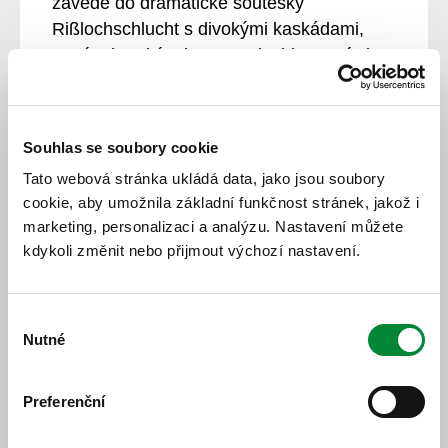
zavede do dramatické soutěsky
Rißlochschlucht s divokými kaskádami,
starým horským lesem a dechberoucími
výhledy. Středně náročný výšlap s
převýšením přes 280 m zvládnou i
zdatnější děti. Odměnou je
Souhlas se soubory cookie
nezapomenutelný kontakt s nespoutanou
Tato webová stránka ukládá data, jako jsou soubory
přírodou a ticho hlubokého lesa. Ideální
cookie, aby umožnila základní funkčnost stránek, jakož i
výlet pro milovníky přírody i fotografy,
marketing, personalizaci a analýzu. Nastavení můžete
obzvlášť po vydatnějším dešti, kdy
kdykoli změnit nebo přijmout výchozí nastavení.
vodopády burácí nejvíce.
Ze Železné Rudy jede linka IDPK 983
Výběr
několikrát denně
Nutné
souhlasu
(o víkendech červenec-srpen) a v
Bodenmaisu jste odtamtud za tři čtvrtě
Preferenční
hodiny. Vystoupit můžete u radnice
(Rathus), odkud je to příjemnou