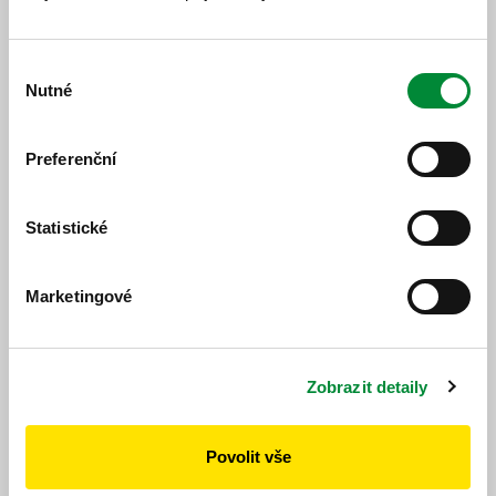
Koterov z důvodu minimální vytíženo...
Změny jízdních řádů BUS 5. 3. 2023
Výběr
10. 2. 2023
Nutné
souhlasu
Od 5. 3. 2023 dochází k drobným úpravám vybraných
spojů. Od téhož data je ukončen provoz skibusu 983 pro
zimní sezónu 2022/2023. Linka Spoje Změny Pozn.
Preferenční
400644 7 ...
Mimořádná změna jízdních řádů BUS
Statistické
od 22. 1. 2023
17. 1. 2023
Marketingové
Z důvodu zpožďování linky 621 kvůil vysoké frekvenci
cestujících dochází od 22. 1. 2023 k mimořádné změně
jízdních řádů. Na lince 621 jsou prodlouženy jízdní
doby, odpoledne jsou zavedeny dva pár...
Zobrazit detaily
Změny jízdních řádů BUS od 11. 12.
2022
Povolit vše
14. 11. 2022