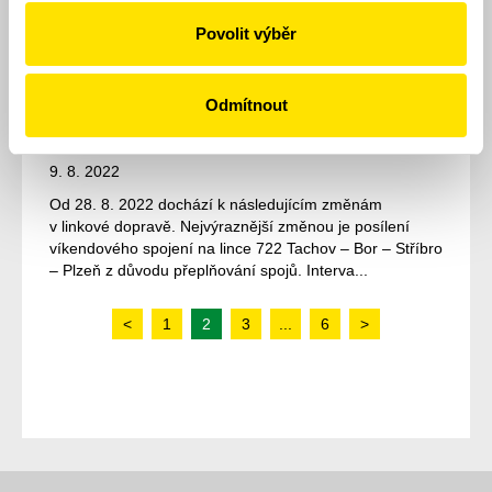
Od 11. 12. 2022 dochází k úpravám na vybraných
linkách autobusové dopravy. Ke zrušení spojů došlo
Povolit výběr
zejména z důvodu jejich trvalé nulové či nízké
obsazenosti (do tří lidí pravidelně za měsíc). Někt...
Odmítnout
Změny jízdních řádů BUS od 28. 8.
2022
9. 8. 2022
Od 28. 8. 2022 dochází k následujícím změnám
v linkové dopravě. Nejvýraznější změnou je posílení
víkendového spojení na lince 722 Tachov – Bor – Stříbro
– Plzeň z důvodu přeplňování spojů. Interva...
<
1
2
3
...
6
>