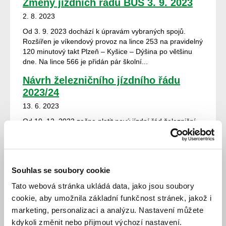
Změny jízdních řádů BUS 3. 9. 2023
2. 8. 2023
Od 3. 9. 2023 dochází k úpravám vybraných spojů.
Rozšířen je víkendový provoz na lince 253 na pravidelný
120 minutový takt Plzeň – Kyšice – Dýšina po většinu
dne. Na lince 566 je přidán pár školní...
Návrh železničního jízdního řádu
2023/24
13. 6. 2023
Od 10. 12. 2023 začne platit nový jízdní řád železniční
dopravy. V návrhu jízdního řádu je možné nalézt jeho
pravděpodobnou podobu. Návrh je k nalezení na
stránkách Správy železnic https://www.sp...
Změny jízdních řádů BUS 11. 6. 2023
Souhlas se soubory cookie
30. 5. 2023
Tato webová stránka ukládá data, jako jsou soubory
cookie, aby umožnila základní funkčnost stránek, jakož i
K celostátnímu termínu změn jízdních řádů 11. 6. 2023
dochází zpravidla spíše k drobným změnám jednotlivých
marketing, personalizaci a analýzu. Nastavení můžete
spojů a linek. Zrušena je linka 440447 St. Plzenec –
kdykoli změnit nebo přijmout výchozí nastavení.