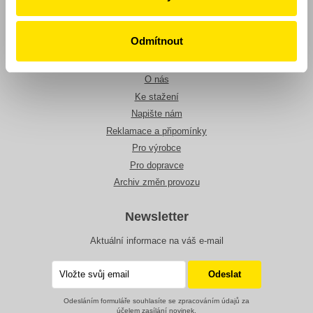
Jízdní řády
Vyhledat spoj
Odmítnout
Veřejná doprava
Tarify
O nás
Ke stažení
Napište nám
Reklamace a připomínky
Pro výrobce
Pro dopravce
Archiv změn provozu
Newsletter
Aktuální informace na váš e-mail
Odesláním formuláře souhlasíte se zpracováním údajů za
účelem zasílání novinek.