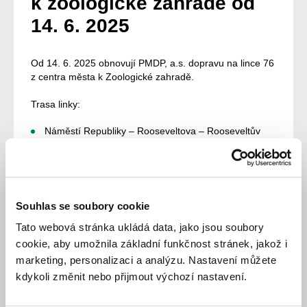
k zoologické zahradě od
14. 6. 2025
Od 14. 6. 2025 obnovují PMDP, a.s. dopravu na lince 76
z centra města k Zoologické zahradě.
Trasa linky:
Náměstí Republiky – Rooseveltova – Rooseveltův
most – Lochotínská – ZOO a BZ a zpět po stejné
trase.
Zastávky:
Souhlas se soubory cookie
„Náměstí Republiky“ – zastávka na východní straně
náměstí Republiky naproti Dřevěné ulici.
Tato webová stránka ukládá data, jako jsou soubory
cookie, aby umožnila základní funkčnost stránek, jakož i
„ZOO“ – zastávka před hlavním vstupem do areálu.
marketing, personalizaci a analýzu. Nastavení můžete
Rozsah provozu ve dnech volna od 10 hodin do 18:30.
kdykoli změnit nebo přijmout výchozí nastavení.
Odjezdy z náměstí Republiky v 10:00, 10:50, 11:50,