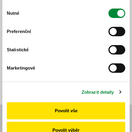
12:50, 13:50, 14:50, 15:50, 16:50, 17:50
Výběr
Odjezdy od ZOO v 10:30, 11:30, 12:30, 13:30, 14:30,
Nutné
souhlasu
15:30, 16:30, 17:30 a 18:30.
Cena jedné jízdenky je 50 Kč pro všechny cestující
Preferenční
starší 3 let věku a je k zakoupení za hotové v ZOO
vláčku.
Statistické
www.pmdp.cz
4. 6. 2025
Marketingové
Všechny novinky
Zobrazit detaily
Povolit vše
Navigace
Novinky
Povolit výběr