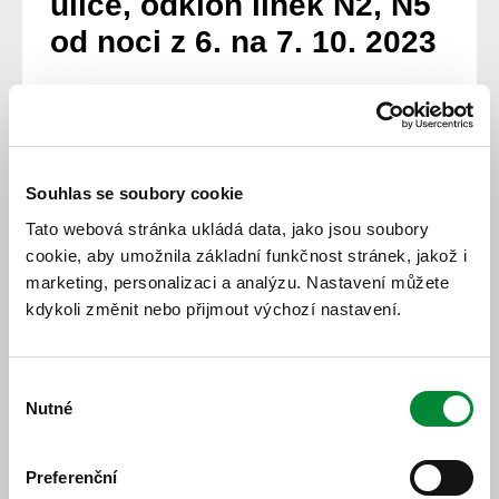
ulice, odklon linek N2, N5
od noci z 6. na 7. 10. 2023
Z důvodu rekonstrukce tramvajové trati v Koterovské ul.,
dojde
od noci
z 6. na 7. 10. 2023 do noci z 1. na 2. 11.
2023 k odklonu linek N2, N5 v oblasti Světovaru. Obě
linky budou shodně a obousměrně odkloněny v úseku
Slovanská alej – Částkova do Francouzské ulice, kde
Souhlas se soubory cookie
obslouží zastávky linek 29, 30 „Pošta Francouzská“ a
Tato webová stránka ukládá data, jako jsou soubory
„Poliklinika Slovany“ jako náhrady za zrušené zastávky
cookie, aby umožnila základní funkčnost stránek, jakož i
„Světovar“, „U Světovaru“, „Sladová“ a „Radnice
Slovany“.
marketing, personalizaci a analýzu. Nastavení můžete
kdykoli změnit nebo přijmout výchozí nastavení.
www.pmdp.cz
26. 9. 2023
Výběr
Nutné
souhlasu
Všechny novinky
Preferenční