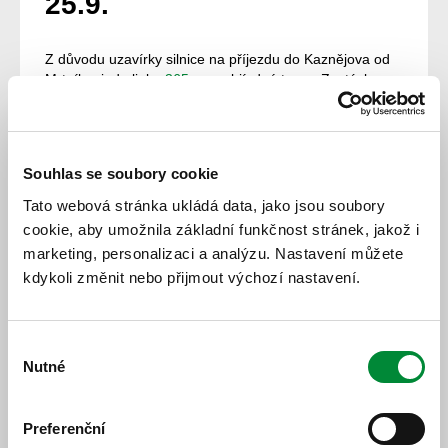
25.9.
Z důvodu uzavírky silnice na příjezdu do Kaznějova od
Mrtníku, jede linka
365
po objízdné trase. Zastávka
Kaznějov,ZZN rozc.0.8 k místní komunikaci od ulice
K Cementárně. Zastávka Kaznějov,rozc.servis je
zrušena, náhradou pro spoje do/z Plas je zastávka
Kaznějov,rozc.1.0.
Souhlas se soubory cookie
18. 8. 2023
Tato webová stránka ukládá data, jako jsou soubory
cookie, aby umožnila základní funkčnost stránek, jakož i
Všechny novinky
marketing, personalizaci a analýzu. Nastavení můžete
kdykoli změnit nebo přijmout výchozí nastavení.
Výběr
Nutné
souhlasu
Preferenční