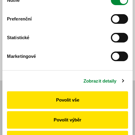
Nutné
souhlasu
Preferenční
Statistické
4. 8. 2025
Všechny novinky
Marketingové
Zobrazit detaily
Navigace
Povolit vše
Novinky
Jízdní řády
Povolit výběr
Vyhledat spoj
Veřejná doprava