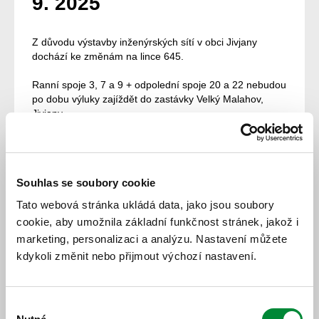
9. 2025
Z důvodu výstavby inženýrských sítí v obci Jivjany
dochází ke změnám na lince 645.
Ranní spoje 3, 7 a 9 + odpolední spoje 20 a 22 nebudou
po dobu výluky zajíždět do zastávky Velký Malahov,
Jivjany.
Vzhledem k zavedení odklonové trasy do Jivjan dochází
u některých spojů k výrazným úpravám odjezdových
časů ze zastávek.
Souhlas se soubory cookie
Výlukový jízdní řád:
645
Tato webová stránka ukládá data, jako jsou soubory
cookie, aby umožnila základní funkčnost stránek, jakož i
marketing, personalizaci a analýzu. Nastavení můžete
kdykoli změnit nebo přijmout výchozí nastavení.
Výběr