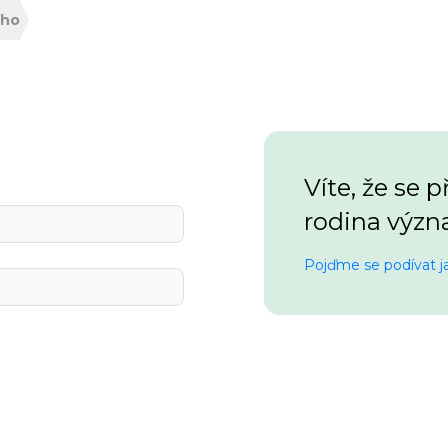
ého
Víte, že se
rodina význ
Pojďme se podívat ja