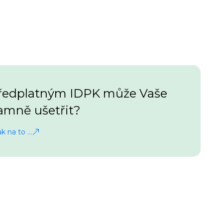
 předplatným IDPK může Vaše
amně ušetřit?
k na to …