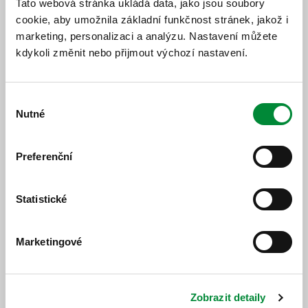
Tato webová stránka ukládá data, jako jsou soubory
První spoj vedený po objízdné trase bude s odjezdem
cookie, aby umožnila základní funkčnost stránek, jakož i
ze Zruče-Sence v 18:16.
marketing, personalizaci a analýzu. Nastavení můžete
kdykoli změnit nebo přijmout výchozí nastavení.
Linka č. 33 bude obousměrně odkloněna z rondelu na
most generála Pattona, dále do sadů Pětatřicátníků, na
Klatovskou do Americké, na Anglické nábřeží
a Kopeckého sadů. Zastávky „Rondel“ (směr Muzeum
Výběr
v ulici Otýlie Beníškové); „Otýlie Beníškové“; „Náměstí
Nutné
souhlasu
Republiky“ a „Muzeum“ (výstupní zastávka v Goethově
ul.) budou po dobu odklonu zrušeny. Spoje linky č. 33
budou odbavovat cestující obousměrně v zastávkách
Preferenční
„Rondel“ (zastávka ve sjezdové rampě z rondelu ve
směru do sadů Pětatřicátníků); „Sady Pětatřicátníků“;
„Mrakodrap“ a „Muzeum“ (výstup cestujících bude
Statistické
prováděn na začátku zastávkového zálivu před
muzeem).
První spoj od Muzea vedený po objízdné trase bude ten
Marketingové
s odjezdem v 18:45. První spoj z Košutky vedený po
objízdné trase bude ten s odjezdem v 18:35.
http://www.pmdp.cz
Zobrazit detaily