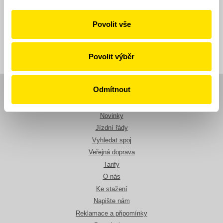
10. 4. 2017
Povolit vše
Všechny novinky
Povolit výběr
Odmítnout
Navigace
Novinky
Jízdní řády
Vyhledat spoj
Veřejná doprava
Tarify
O nás
Ke stažení
Napište nám
Reklamace a připomínky