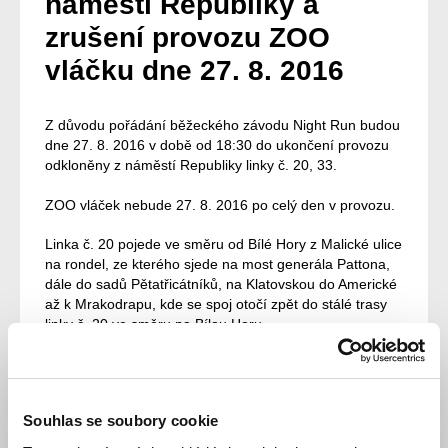
náměstí Republiky a
zrušení provozu ZOO
vláčku dne 27. 8. 2016
Z důvodu pořádání běžeckého závodu Night Run budou
dne 27. 8. 2016 v době od 18:30 do ukončení provozu
odkloněny z náměstí Republiky linky č. 20, 33.
ZOO vláček nebude 27. 8. 2016 po celý den v provozu.
Linka č. 20 pojede ve směru od Bílé Hory z Malické ulice
na rondel, ze kterého sjede na most generála Pattona,
dále do sadů Pětatřicátníků, na Klatovskou do Americké
až k Mrakodrapu, kde se spoj otočí zpět do stálé trasy
linky č. 20 ve směru na Bílou Horu.
Zastávky linky č. 20 „Otýlie Beníškové“; „Náměstí
Republiky“ a „Muzeum“ budou po dobu odklonu linky
zrušeny a spoje linky č. 20 budou ve směru od Bílé Hory
odbavovat v zastávkách „Sady Pětatřicátníků“; „U Práce“
Souhlas se soubory cookie
a „Mrakodrap“ (myšlena zastávka směr k hlavnímu
nádraží).